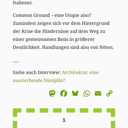
Italiener.
Common Ground – eine Utopie also?
Zumindest zeigen sich vor dem Hintergrund
der Krise die Hindernisse auf dem Weg zu
einer gemeinsamen Basis in größerer
Deutlichkeit. Handlungen sind also von Nöten.
___
Siehe auch Interview:
Architektur, eine
aussterbende Disziplin?
Mastodon
Facebook
Bluesky
WhatsA
Email
Co
Li
1