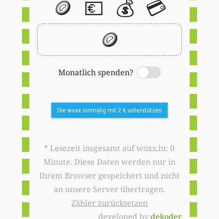
🪙
💶
💰
💳
🪙
Monatlich spenden?
Switch
Die woxx einmalig mit 2 € unterstützen
* Lesezeit insgesamt auf woxx.lu: 0
Minute. Diese Daten werden nur in
Ihrem Browser gespeichert und nicht
an unsere Server übertragen.
Zähler zurücksetzen
developed by
dekoder