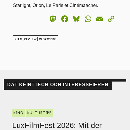
Starlight, Orion, Le Paris et Cinémaacher.
Mastodon
Facebook
Bluesky
WhatsA
Email
Co
Lin
|
FILM_REVIEW
WOXX1193
DAT KÉINT IECH OCH INTERESSÉIEREN
KINO
KULTURTIPP
LuxFilmFest 2026: Mit der