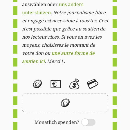
auswählen oder
uns anders
unterstützen
.
Notre journalisme libre
et engagé est accessible à tous·tes. Ceci
n'est possible que grâce au soutien de
nos lecteur·rices. Si vous en avez les
moyens, choisissez le montant de
votre don ou
une autre forme de
soutien ici
. Merci ! .
🪙
💶
💰
💳
🪙
Monatlich spenden?
Switch