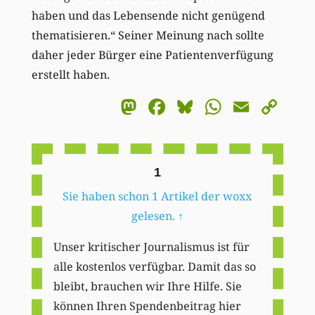
haben und das Lebensende nicht genügend
thematisieren.“ Seiner Meinung nach sollte
daher jeder Bürger eine Patientenverfügung
erstellt haben.
Mastodon
Facebook
Bluesky
WhatsA
Email
Co
Li
1
Sie haben schon 1 Artikel der woxx
gelesen.
↑
Unser kritischer Journalismus ist für
alle kostenlos verfügbar. Damit das so
bleibt, brauchen wir Ihre Hilfe. Sie
können Ihren Spendenbeitrag hier