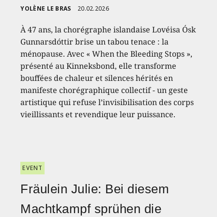
YOLÈNE LE BRAS
20.02.2026
À 47 ans, la chorégraphe islandaise Lovéisa Ósk
Gunnarsdóttir brise un tabou tenace : la
ménopause. Avec « When the Bleeding Stops »,
présenté au Kinneksbond, elle transforme
bouffées de chaleur et silences hérités en
manifeste chorégraphique collectif - un geste
artistique qui refuse l’invisibilisation des corps
vieillissants et revendique leur puissance.
EVENT
Fräulein Julie: Bei diesem
Machtkampf sprühen die