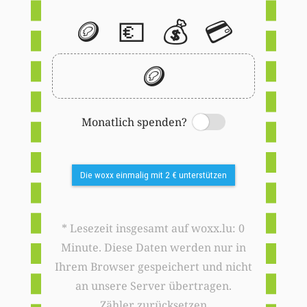
🪙
💶
💰
💳
🪙
Monatlich spenden?
Switch
Die woxx einmalig mit 2 € unterstützen
* Lesezeit insgesamt auf woxx.lu: 0
Minute. Diese Daten werden nur in
Ihrem Browser gespeichert und nicht
an unsere Server übertragen.
Zähler zurücksetzen