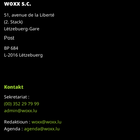
woxx s.c.
51, avenue de la Liberté
(2. Stack)
Lëtzebuerg-Gare
Post
BP 684
L-2016 Lëtzebuerg
Kontakt
Sekretariat :
(00)
352 29 79 99
admin@woxx.lu
Redaktioun :
woxx@woxx.lu
Agenda :
agenda@woxx.lu