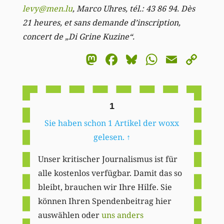
levy@men.lu
, Marco Uhres, tél.: 43 86 94. Dès
21 heures, et sans demande d’inscription,
concert de „Di Grine Kuzine“.
Mastodon
Facebook
Bluesky
WhatsA
Email
Co
Li
1
Sie haben schon 1 Artikel der woxx
gelesen.
↑
Unser kritischer Journalismus ist für
alle kostenlos verfügbar. Damit das so
bleibt, brauchen wir Ihre Hilfe. Sie
können Ihren Spendenbeitrag hier
auswählen oder
uns anders