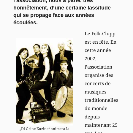
l’association, nous a parlé, très
honnêtement, d’une certaine lassitude
qui se propage face aux années
écoulées.
Le Folk-Clupp
est en fête. En
cette année
2002,
l’association
organise des
concerts de
musiques
traditionnelles
du monde
depuis
maintenant 25
„Di Grine Kuzine“ animera la