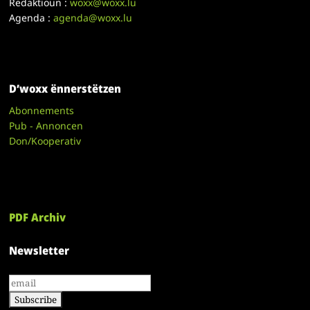
Redaktioun :
woxx@woxx.lu
Agenda :
agenda@woxx.lu
D’woxx ënnerstëtzen
Abonnements
Pub - Annoncen
Don/Kooperativ
PDF Archiv
Newsletter