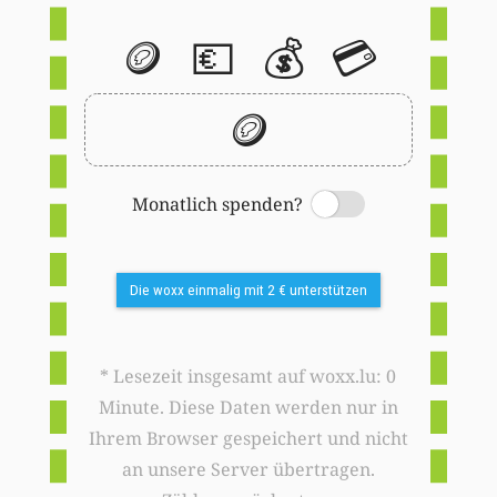
🪙
💶
💰
💳
🪙
Monatlich spenden?
Switch
Die woxx einmalig mit 2 € unterstützen
* Lesezeit insgesamt auf woxx.lu: 0
Minute. Diese Daten werden nur in
Ihrem Browser gespeichert und nicht
an unsere Server übertragen.