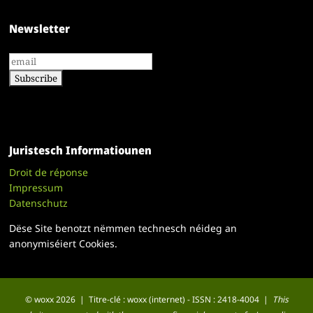
Newsletter
Juristesch Informatiounen
Droit de réponse
Impressum
Datenschutz
Dëse Site benotzt nëmmen technesch néideg an
anonymiséiert Cookies.
© woxx 2026 | Titre-clé : woxx (internet) - ISSN : 2418-4004 |
This