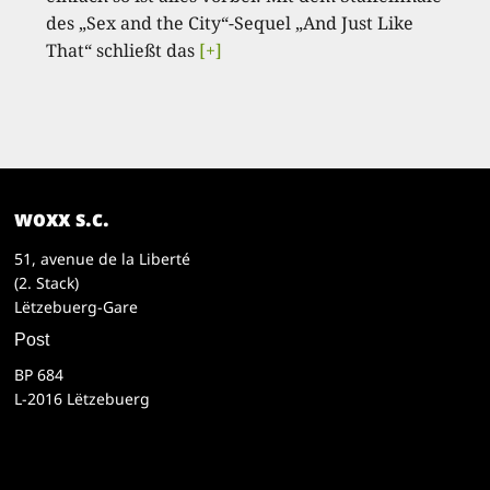
des „Sex and the City“-Sequel „And Just Like
That“ schließt das
[+]
woxx s.c.
51, avenue de la Liberté
(2. Stack)
Lëtzebuerg-Gare
Post
BP 684
L-2016 Lëtzebuerg