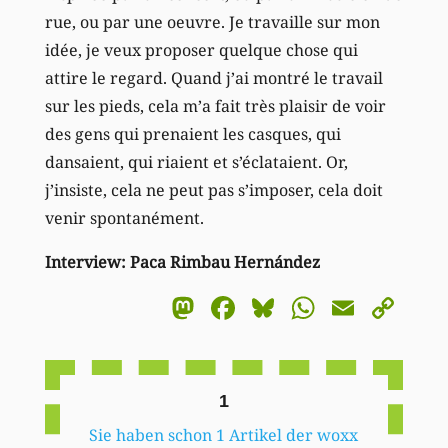
rue, ou par une oeuvre. Je travaille sur mon
idée, je veux proposer quelque chose qui
attire le regard. Quand j’ai montré le travail
sur les pieds, cela m’a fait très plaisir de voir
des gens qui prenaient les casques, qui
dansaient, qui riaient et s’éclataient. Or,
j’insiste, cela ne peut pas s’imposer, cela doit
venir spontanément.
Interview: Paca Rimbau Hernández
Mastodon
Facebook
Bluesky
WhatsA
Email
Co
Li
1
Sie haben schon 1 Artikel der woxx