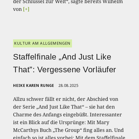
der Schlüssel zur Welt“, sagte bereits Wilhelm
von
[+]
KULTUR AM ALLGEMENGEN
Staffelfinale „And Just Like
That”: Vergessene Vorläufer
HEIKE KAREN RUNGE
28.08.2025
Allzu schwer fällt er nicht, der Abschied von
der Serie „And Just Like That“ – sie hat den
Charme des Anfangs eingebüßt. Interessanter
ist ein Blick auf die Ursprünge: Mit Mary
McCarthys Buch „The Group“ fing alles an. Und
einfach so ist alles vorbei: Mit dem Staffelfinale