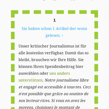
Li
1
Sie haben schon 1 Artikel der woxx
gelesen.
↑
Unser kritischer Journalismus ist für
alle kostenlos verfügbar. Damit das so
bleibt, brauchen wir Ihre Hilfe. Sie
können Ihren Spendenbeitrag hier
auswählen oder
uns anders
unterstützen
.
Notre journalisme libre
et engagé est accessible à tous·tes. Ceci
n'est possible que grâce au soutien de
nos lecteur·rices. Si vous en avez les
moyens, choisissez le montant de