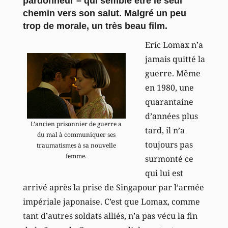
pardonneur – qui semble être le seul
chemin vers son salut. Malgré un peu
trop de morale, un très beau film.
Eric Lomax n’a
jamais quitté la
guerre. Même
en 1980, une
quarantaine
d’années plus
L’ancien prisonnier de guerre a
tard, il n’a
du mal à communiquer ses
toujours pas
traumatismes à sa nouvelle
femme.
surmonté ce
qui lui est
arrivé après la prise de Singapour par l’armée
impériale japonaise. C’est que Lomax, comme
tant d’autres soldats alliés, n’a pas vécu la fin