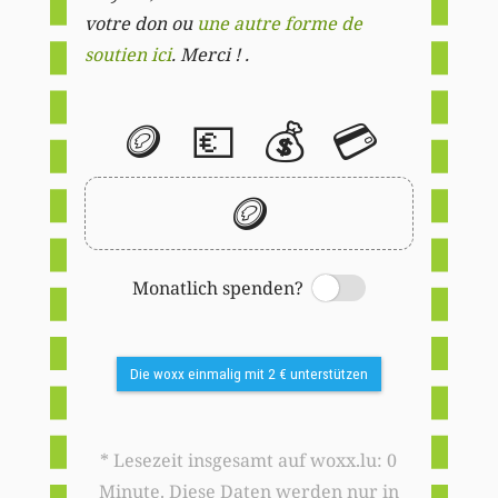
votre don ou
une autre forme de
soutien ici
. Merci ! .
🪙
💶
💰
💳
🪙
Monatlich spenden?
Switch
Die woxx einmalig mit 2 € unterstützen
* Lesezeit insgesamt auf woxx.lu: 0
Minute. Diese Daten werden nur in