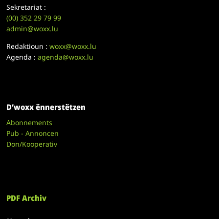
Sekretariat :
(00)
352 29 79 99
admin@woxx.lu
Redaktioun :
woxx@woxx.lu
Agenda :
agenda@woxx.lu
D’woxx ënnerstëtzen
Abonnements
Pub - Annoncen
Don/Kooperativ
PDF Archiv