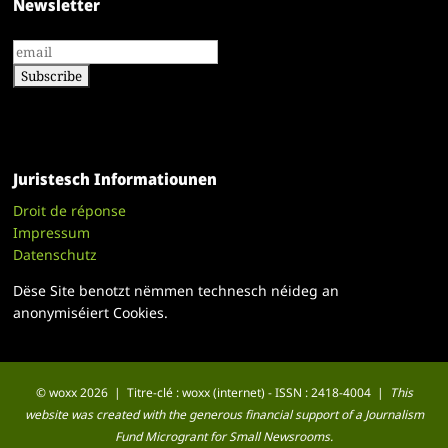
Newsletter
Juristesch Informatiounen
Droit de réponse
Impressum
Datenschutz
Dëse Site benotzt nëmmen technesch néideg an
anonymiséiert Cookies.
© woxx 2026 | Titre-clé : woxx (internet) - ISSN : 2418-4004 |
This
website was created with the generous financial support of a Journalism
Fund Microgrant for Small Newsrooms.