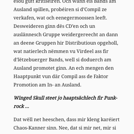
esou gutt kritiséiren. Och wann eis Bands am
Ausland spillen, probéiren si d’Compil ze
verkafen, wat och eenegermoossen leeft.
Desweideren ginn dës CD’en och un
auslännesch Gruppe weidergereecht an dann
an deene Gruppen hir Distributioun opgeholl,
wat natierlech nëmmen vu Virdeel ass fir
d’lëtzebuerger Bands, well si doduerch am
Ausland promotet ginn. An ech mengen den
Haaptpunkt vun där Compil ass de Faktor
Promotion am In- an Ausland.
Winged Skull steet jo haaptsächlech fir Punk-
rock …
Dat wëll net heeschen, dass mir kleng karéiert
Chaos-Kanner sinn. Nee, dat si mir net, mir si