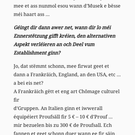
mee et ass nunmol esou wann d’Musek e bësse
méi haart ass …
Géingt dir dann awer net, wann dir lo méi
Ennerstëtzung gifft kréien, den alternativen
Aspekt verléieren an och Deel vum
Establishment ginn?
Jo, dat stëmmt schonn, mee firwat geet et
dann a Frankräich, England, an den USA, etc …
a bei eis net?
A Frankräich gëtt et eng art Chômage culturel
fir
d’Gruppen. An Italien ginn et iwwerall
équipéiert Proufsäll fir 5 € – 10 € d’Prouf …
mir bezuelen bis zu 300 € de Proufsall. Ech
fannen et geet schonn duer wann ee fir säin