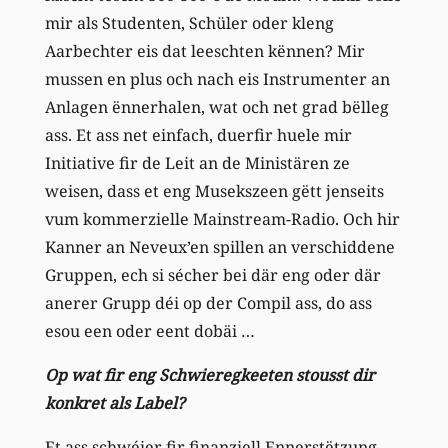
mir als Studenten, Schüler oder kleng
Aarbechter eis dat leeschten kënnen? Mir
mussen en plus och nach eis Instrumenter an
Anlagen ënnerhalen, wat och net grad bëlleg
ass. Et ass net einfach, duerfir huele mir
Initiative fir de Leit an de Ministären ze
weisen, dass et eng Musekszeen gëtt jenseits
vum kommerzielle Mainstream-Radio. Och hir
Kanner an Neveux’en spillen an verschiddene
Gruppen, ech si sécher bei där eng oder där
anerer Grupp déi op der Compil ass, do ass
esou een oder eent dobäi …
Op wat fir eng Schwieregkeeten stousst dir
konkret als Label?
Et ass schwéier fir finanziell Ennerstëtzung