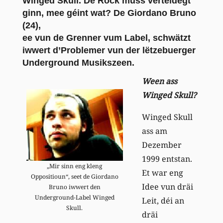
Winged Skull. De Rock muss verteidegt
ginn, mee géint wat? De Giordano Bruno
(24),
ee vun de Grenner vum Label, schwätzt
iwwert d’Problemer vun der lëtzebuerger
Underground Musikszeen.
Ween ass
Winged Skull?
Winged Skull
ass am
Dezember
1999 entstan.
„Mir sinn eng kleng
Et war eng
Oppositioun“, seet de Giordano
Idee vun dräi
Bruno iwwert den
Underground-Label Winged
Leit, déi an
Skull.
dräi