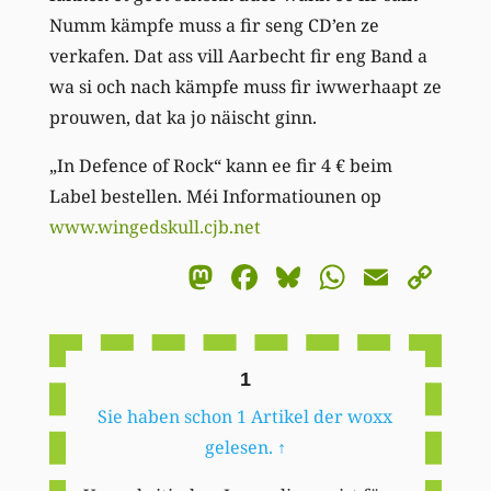
Numm kämpfe muss a fir seng CD’en ze
verkafen. Dat ass vill Aarbecht fir eng Band a
wa si och nach kämpfe muss fir iwwerhaapt ze
prouwen, dat ka jo näischt ginn.
„In Defence of Rock“ kann ee fir 4 € beim
Label bestellen. Méi Informatiounen op
www.wingedskull.cjb.net
Mastodon
Facebook
Bluesky
WhatsA
Email
Co
Li
1
Sie haben schon 1 Artikel der woxx
gelesen.
↑