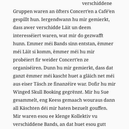
verschiddene
Gruppen waren an öfters Concert’en a Café’en
gespillt hun. Iergendwann hu mir gemierkt,
dass awer verschidde Läit un deem
interesséiert waren, wat mir do gezwafft
hunn. Emmer méi Bands sinn entstan, ëmmer
méi Läit si komm, ëmmer méi hu mir
probéiert fir weider Concert’en ze
organiséiren. Dunn hu mir gemierkt, dass dat
ganzt ëmmer méi kascht huet a gläich net méi
aus eiser Täsch ze finanzéire war. Dofir hu mir
Winged Skull Booking gegrënnt. Mir hu Sue
gesammelt, eng Keess gemaach wouraus dann
all Käschten déi mir haten bezuelt gouffen.
Mir waren esou ee klenge Kollektiv vu
verschiddene Bands, an dat huet esou gutt