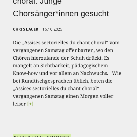
choral: Junge
Chorsänger*innen gesucht
CHRIS LAUER
16.10.2025
Die „Assises sectorielles du chant choral“ vom
vergangenen Samstag offenbarten, wo den
Chören hierzulande der Schuh drückt. Es
mangelt an Sichtbarkeit, pädagogischem
Know-how und vor allem an Nachwuchs. Wie
bei Rundtischgesprächen üblich, boten die
„Assises sectorielles du chant choral“
vergangenen Samstag einen Morgen voller
leiser
[+]