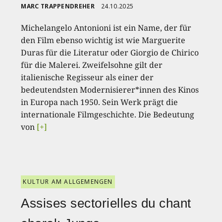
MARC TRAPPENDREHER
24.10.2025
Michelangelo Antonioni ist ein Name, der für
den Film ebenso wichtig ist wie Marguerite
Duras für die Literatur oder Giorgio de Chirico
für die Malerei. Zweifelsohne gilt der
italienische Regisseur als einer der
bedeutendsten Modernisierer*innen des Kinos
in Europa nach 1950. Sein Werk prägt die
internationale Filmgeschichte. Die Bedeutung
von
[+]
KULTUR AM ALLGEMENGEN
Assises sectorielles du chant