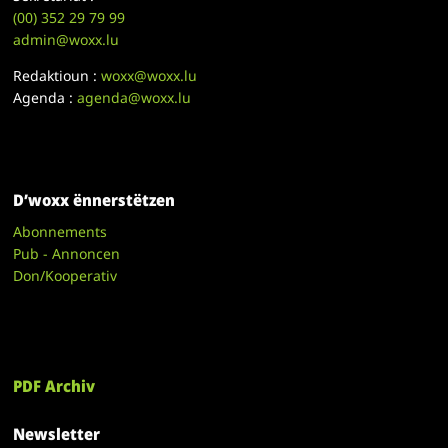
(00)
352 29 79 99
admin@woxx.lu
Redaktioun :
woxx@woxx.lu
Agenda :
agenda@woxx.lu
D’woxx ënnerstëtzen
Abonnements
Pub - Annoncen
Don/Kooperativ
PDF Archiv
Newsletter