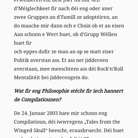
d’Méiglechkeet fir nach déi eng oder aner
zwee Gruppen an d’Famill ze adoptéiren, an
do maache mir dann och e Choix ob et an eisen
Aan schonn e Wert huet, ob d’Grupp Wëllen
huet fir
och eppes dofir ze man an op se matt eiser
Politik averstan ass. Et ass net jiddereen
averstaan, mee meeschtens ass déi Rock’n’Roll
Mentalitéit bei jidderengem do.
Wat fir eng Philosophie stécht fir iech hannert
de Compilatiounen?
De 24. Januar 2003 hate mir schonn eng
Compilatioun, déi iwwregens „Tales from the
Winged Skull“ heescht, erausbruecht. Déi huet