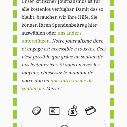
Unser kritischer Journalismus ist für
alle kostenlos verfügbar. Damit das so
bleibt, brauchen wir Ihre Hilfe. Sie
können Ihren Spendenbeitrag hier
auswählen oder
uns anders
unterstützen
.
Notre journalisme libre
et engagé est accessible à tous·tes. Ceci
n'est possible que grâce au soutien de
nos lecteur·rices. Si vous en avez les
moyens, choisissez le montant de
votre don ou
une autre forme de
soutien ici
. Merci ! .
🪙
💶
💰
💳