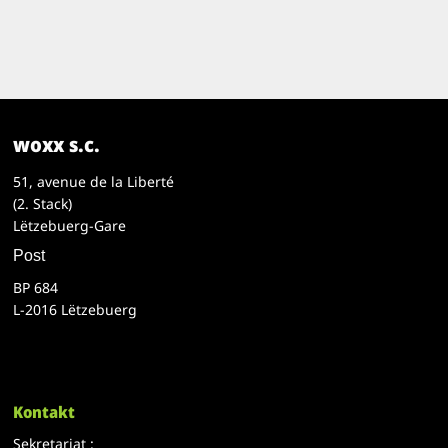
woxx s.c.
51, avenue de la Liberté
(2. Stack)
Lëtzebuerg-Gare
Post
BP 684
L-2016 Lëtzebuerg
Kontakt
Sekretariat :