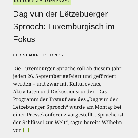
KULTUR AM ALLGEMENGEN
Dag vun der Lëtzebuerger
Sprooch: Luxemburgisch im
Fokus
CHRIS LAUER
11.09.2025
Die Luxemburger Sprache soll ab diesem Jahr
jeden 26. September gefeiert und gefördert
werden – und zwar mit Kulturevents,
Aktivitäten und Diskussionsrunden. Das
Programm der Erstauflage des „Dag vun der
Lëtzebuerger Sprooch“ wurde am Montag bei
einer Pressekonferenz vorgestellt. „Sprache ist
der Schlüssel zur Welt“, sagte bereits Wilhelm
von
[+]