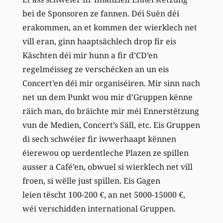
bei de Sponsoren ze fannen. Déi Suën déi
erakommen, an et kommen der wierklech net
vill eran, ginn haaptsächlech drop fir eis
Käschten déi mir hunn a fir d’CD’en
regelméisseg ze verschécken an un eis
Concert’en déi mir organiséiren. Mir sinn nach
net un dem Punkt wou mir d’Gruppen kënne
räich man, do bräichte mir méi Ennerstëtzung
vun de Medien, Concert’s Säll, etc. Eis Gruppen
di sech schwéier fir iwwerhaapt kënnen
éierewou op uerdentleche Plazen ze spillen
ausser a Café’en, obwuel si wierklech net vill
froen, si wëlle just spillen. Eis Gagen
leien tëscht 100-200 €, an net 5000-15000 €,
wéi verschidden international Gruppen.