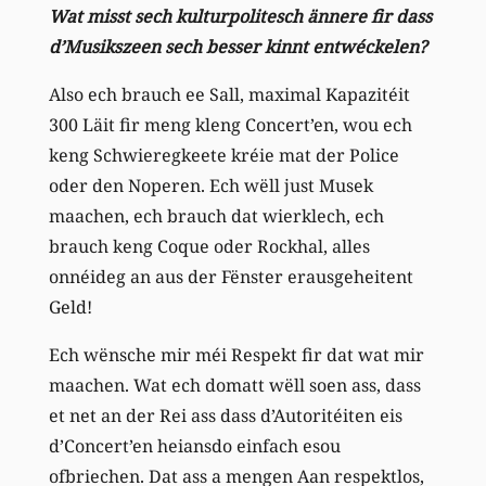
Wat misst sech kulturpolitesch ännere fir dass
d’Musikszeen sech besser kinnt entwéckelen?
Also ech brauch ee Sall, maximal Kapazitéit
300 Läit fir meng kleng Concert’en, wou ech
keng Schwieregkeete kréie mat der Police
oder den Noperen. Ech wëll just Musek
maachen, ech brauch dat wierklech, ech
brauch keng Coque oder Rockhal, alles
onnéideg an aus der Fënster erausgeheitent
Geld!
Ech wënsche mir méi Respekt fir dat wat mir
maachen. Wat ech domatt wëll soen ass, dass
et net an der Rei ass dass d’Autoritéiten eis
d’Concert’en heiansdo einfach esou
ofbriechen. Dat ass a mengen Aan respektlos,