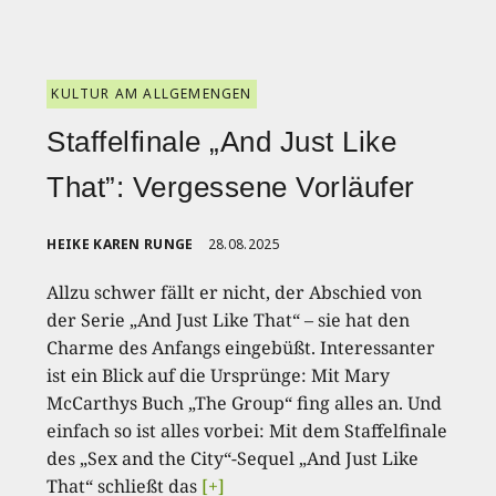
KULTUR AM ALLGEMENGEN
Staffelfinale „And Just Like
That”: Vergessene Vorläufer
HEIKE KAREN RUNGE
28.08.2025
Allzu schwer fällt er nicht, der Abschied von
der Serie „And Just Like That“ – sie hat den
Charme des Anfangs eingebüßt. Interessanter
ist ein Blick auf die Ursprünge: Mit Mary
McCarthys Buch „The Group“ fing alles an. Und
einfach so ist alles vorbei: Mit dem Staffelfinale
des „Sex and the City“-Sequel „And Just Like
That“ schließt das
[+]