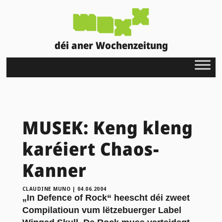
déi aner Wochenzeitung
MUSEK: Keng kleng
karéiert Chaos-
Kanner
CLAUDINE MUNO
|
04.06.2004
„In Defence of Rock“ heescht déi zweet
Compilatioun vum lëtzebuerger Label