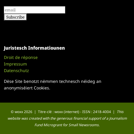
Juristesch Informatiounen
Droit de réponse
Impressum
Datenschutz
Dëse Site benotzt nëmmen technesch néideg an
anonymiséiert Cookies.
© woxx 2026 | Titre-clé : woxx (internet) - ISSN : 2418-4004 |
This
website was created with the generous financial support of a Journalism
Fund Microgrant for Small Newsrooms.