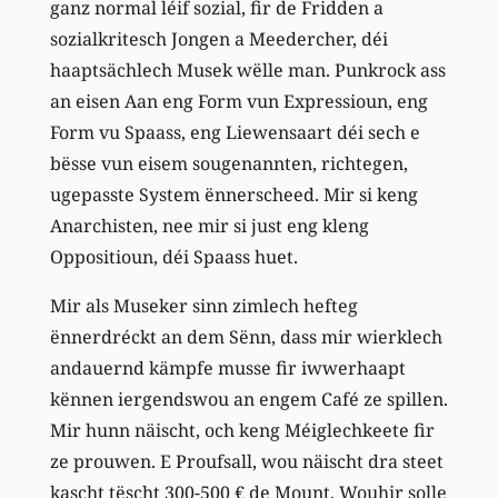
ganz normal léif sozial, fir de Fridden a
sozialkritesch Jongen a Meedercher, déi
haaptsächlech Musek wëlle man. Punkrock ass
an eisen Aan eng Form vun Expressioun, eng
Form vu Spaass, eng Liewensaart déi sech e
bësse vun eisem sougenannten, richtegen,
ugepasste System ënnerscheed. Mir si keng
Anarchisten, nee mir si just eng kleng
Oppositioun, déi Spaass huet.
Mir als Museker sinn zimlech hefteg
ënnerdréckt an dem Sënn, dass mir wierklech
andauernd kämpfe musse fir iwwerhaapt
kënnen iergendswou an engem Café ze spillen.
Mir hunn näischt, och keng Méiglechkeete fir
ze prouwen. E Proufsall, wou näischt dra steet
kascht tëscht 300-500 € de Mount. Wouhir solle