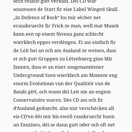
sech relativ gutt verkaaf. Déi CD war
souzesoen de Start fir eise Label Winged Skull.
„In Defence of Rock“ hu mir sécher net
erausbruecht fir Frick ze man, well mat Musek
kann een op eisem Niveau ganz schlecht
wierklech eppes verdéngen. Et ass einfach fir
de Leit hei an och am Ausland ze weisen, dass
et och gutt Gruppen zu Lëtzebuerg ginn Mir
fannen, dass et an eiser sougenanntener
Underground Szen wierklech am Moment eng
enorm Evolutioun vun der Qualitéit vun de
Bands gëtt, och wann déi Leit nie an engem
Conservatoire waren. Dës CD ass och fir
d’Ausland geduecht, also mir verschécken all
eis CD’en déi mir bis ewell rausbruecht hunn
un Fanzines, déi se dann gutt oder och oft net