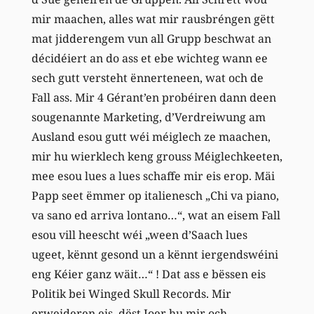
mir maachen, alles wat mir rausbréngen gëtt
mat jidderengem vun all Grupp beschwat an
décidéiert an do ass et ebe wichteg wann ee
sech gutt versteht ënnerteneen, wat och de
Fall ass. Mir 4 Gérant’en probéiren dann deen
sougenannte Marketing, d’Verdreiwung am
Ausland esou gutt wéi méiglech ze maachen,
mir hu wierklech keng grouss Méiglechkeeten,
mee esou lues a lues schaffe mir eis erop. Mäi
Papp seet ëmmer op italienesch „Chi va piano,
va sano ed arriva lontano…“, wat an eisem Fall
esou vill heescht wéi „ween d’Saach lues
ugeet, kënnt gesond un a kënnt iergendswéini
eng Kéier ganz wäit…“ ! Dat ass e bëssen eis
Politik bei Winged Skull Records. Mir
erweideren eis, dëst Joer hu mir och