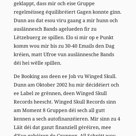
geklappt, dass mir och eise Gruppe
regelméisseg équilibréiert Gagen konnte ginn.
Dunn ass dat esou viru gaang a mir hunn och
auslännesch Bands agelueden fir zu
Lëtzebuerg ze spillen. Elo si mir op e Punkt
komm wou mir bis zu 30-40 Emails den Dag
kréien, matt Ufroe vun auslännesche Bands
déi hei wëlle spillen.
De Booking ass deen ee Job vu Winged Skull.
Dunn am Oktober 2002 hu mir décidéiert och
ee Label ze grënnen, deen Winged Skull
Records heescht. Winged Skull Records sinn
am Moment 8 Gruppen déi sech all gutt
kennen a sech autofinanzéieren. Mir sinn zu 4
Läit déi dat ganzt finanziell géréiren, mee
d’Sue gehéiren de Gruppen. All Schrëtt wou