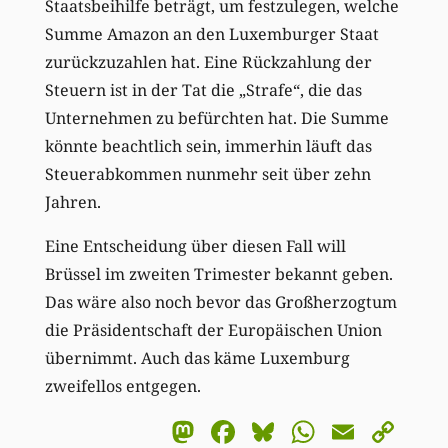
Staatsbeihilfe beträgt, um festzulegen, welche
Summe Amazon an den Luxemburger Staat
zurückzuzahlen hat. Eine Rückzahlung der
Steuern ist in der Tat die „Strafe“, die das
Unternehmen zu befürchten hat. Die Summe
könnte beachtlich sein, immerhin läuft das
Steuerabkommen nunmehr seit über zehn
Jahren.
Eine Entscheidung über diesen Fall will
Brüssel im zweiten Trimester bekannt geben.
Das wäre also noch bevor das Großherzogtum
die Präsidentschaft der Europäischen Union
übernimmt. Auch das käme Luxemburg
zweifellos entgegen.
Mastodon
Facebook
Bluesky
WhatsA
Email
Co