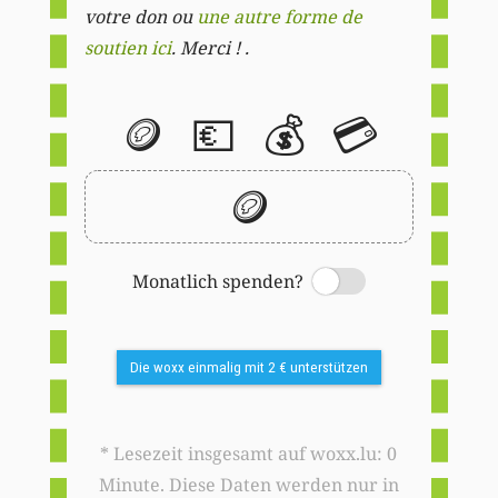
votre don ou
une autre forme de
soutien ici
. Merci ! .
🪙
💶
💰
💳
🪙
Monatlich spenden?
Switch
Die woxx einmalig mit 2 € unterstützen
* Lesezeit insgesamt auf woxx.lu: 0
Minute. Diese Daten werden nur in