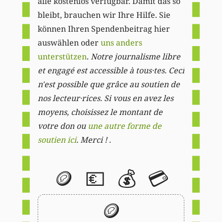
alle kostenlos verfügbar. Damit das so
bleibt, brauchen wir Ihre Hilfe. Sie
können Ihren Spendenbeitrag hier
auswählen oder
uns anders
unterstützen
.
Notre journalisme libre
et engagé est accessible à tous·tes. Ceci
n'est possible que grâce au soutien de
nos lecteur·rices. Si vous en avez les
moyens, choisissez le montant de
votre don ou
une autre forme de
soutien ici
. Merci ! .
🪙
💶
💰
💳
🪙