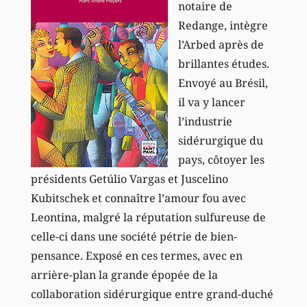
notaire de
Redange, intègre
l’Arbed après de
brillantes études.
Envoyé au Brésil,
il va y lancer
l’industrie
sidérurgique du
pays, côtoyer les
présidents Getúlio Vargas et Juscelino
Kubitschek et connaître l’amour fou avec
Leontina, malgré la réputation sulfureuse de
celle-ci dans une société pétrie de bien-
pensance. Exposé en ces termes, avec en
arrière-plan la grande épopée de la
collaboration sidérurgique entre grand-duché