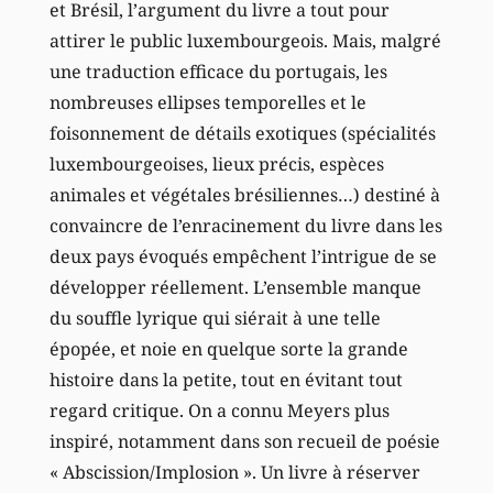
et Brésil, l’argument du livre a tout pour
attirer le public luxembourgeois. Mais, malgré
une traduction efficace du portugais, les
nombreuses ellipses temporelles et le
foisonnement de détails exotiques (spécialités
luxembourgeoises, lieux précis, espèces
animales et végétales brésiliennes…) destiné à
convaincre de l’enracinement du livre dans les
deux pays évoqués empêchent l’intrigue de se
développer réellement. L’ensemble manque
du souffle lyrique qui siérait à une telle
épopée, et noie en quelque sorte la grande
histoire dans la petite, tout en évitant tout
regard critique. On a connu Meyers plus
inspiré, notamment dans son recueil de poésie
« Abscission/Implosion ». Un livre à réserver