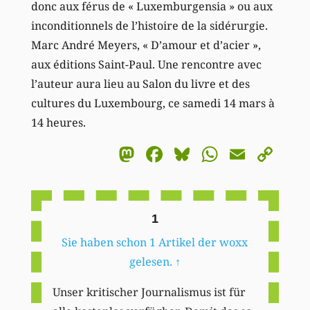
donc aux férus de « Luxemburgensia » ou aux
inconditionnels de l’histoire de la sidérurgie.
Marc André Meyers, « D’amour et d’acier »,
aux éditions Saint-Paul. Une rencontre avec
l’auteur aura lieu au Salon du livre et des
cultures du Luxembourg, ce samedi 14 mars à
14 heures.
Mastodon
Facebook
Bluesky
WhatsA
Email
Co
Li
1
Sie haben schon 1 Artikel der woxx
gelesen.
↑
Unser kritischer Journalismus ist für