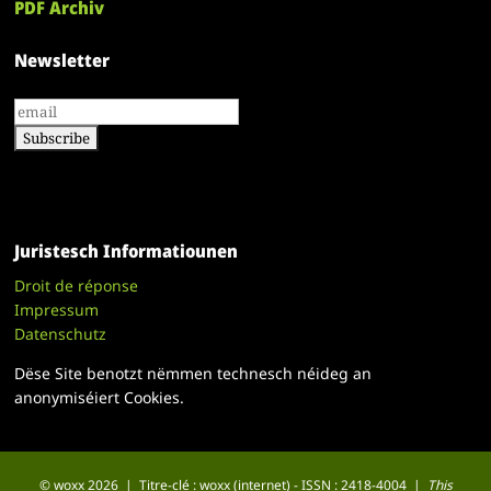
PDF Archiv
Newsletter
Juristesch Informatiounen
Droit de réponse
Impressum
Datenschutz
Dëse Site benotzt nëmmen technesch néideg an
anonymiséiert Cookies.
© woxx 2026 | Titre-clé : woxx (internet) - ISSN : 2418-4004 |
This