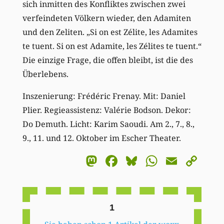
sich inmitten des Konfliktes zwischen zwei
verfeindeten Völkern wieder, den Adamiten
und den Zeliten. „Si on est Zélite, les Adamites
te tuent. Si on est Adamite, les Zélites te tuent.“
Die einzige Frage, die offen bleibt, ist die des
Überlebens.
Inszenierung: Frédéric Frenay. Mit: Daniel
Plier. Regieassistenz: Valérie Bodson. Dekor:
Do Demuth. Licht: Karim Saoudi. Am 2., 7., 8.,
9., 11. und 12. Oktober im Escher Theater.
Mastodon
Facebook
Bluesky
WhatsA
Email
Co
Li
1