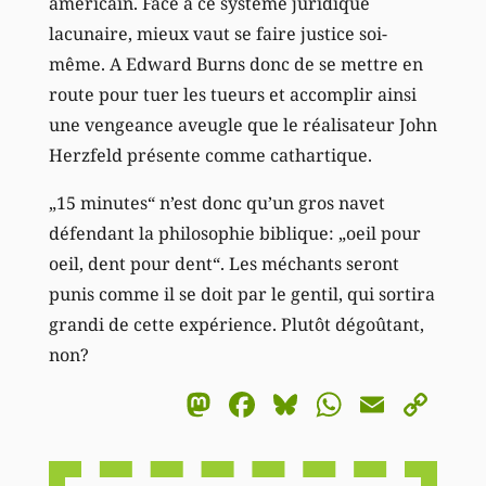
américain. Face à ce système juridique
lacunaire, mieux vaut se faire justice soi-
même. A Edward Burns donc de se mettre en
route pour tuer les tueurs et accomplir ainsi
une vengeance aveugle que le réalisateur John
Herzfeld présente comme cathartique.
„15 minutes“ n’est donc qu’un gros navet
défendant la philosophie biblique: „oeil pour
oeil, dent pour dent“. Les méchants seront
punis comme il se doit par le gentil, qui sortira
grandi de cette expérience. Plutôt dégoûtant,
non?
Mastodon
Facebook
Bluesky
WhatsA
Email
Co
Li