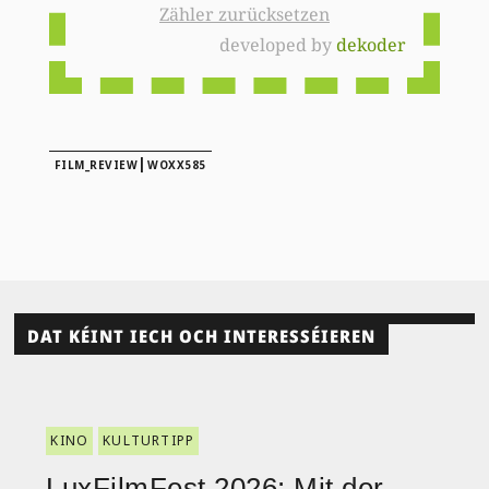
Zähler zurücksetzen
developed by
dekoder
|
FILM_REVIEW
WOXX585
DAT KÉINT IECH OCH INTERESSÉIEREN
KINO
KULTURTIPP
LuxFilmFest 2026: Mit der