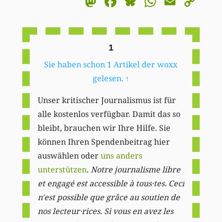
Mastodon
Facebook
Bluesky
WhatsA
Email
Co
Li
1
Sie haben schon 1 Artikel der woxx
gelesen.
↑
Unser kritischer Journalismus ist für
alle kostenlos verfügbar. Damit das so
bleibt, brauchen wir Ihre Hilfe. Sie
können Ihren Spendenbeitrag hier
auswählen oder
uns anders
unterstützen
.
Notre journalisme libre
et engagé est accessible à tous·tes. Ceci
n'est possible que grâce au soutien de
nos lecteur·rices. Si vous en avez les