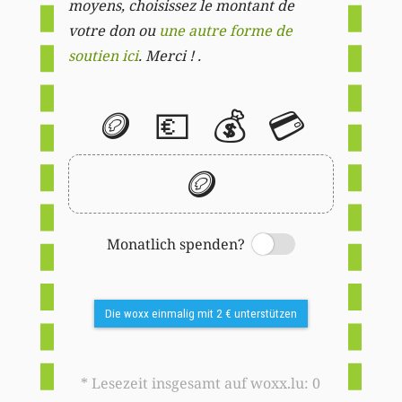
moyens, choisissez le montant de
votre don ou
une autre forme de
soutien ici
. Merci ! .
🪙
💶
💰
💳
🪙
Monatlich spenden?
Switch
Die woxx einmalig mit 2 € unterstützen
* Lesezeit insgesamt auf woxx.lu: 0