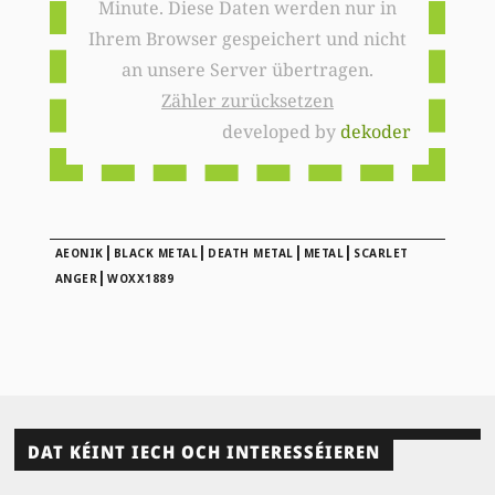
Minute. Diese Daten werden nur in
Ihrem Browser gespeichert und nicht
an unsere Server übertragen.
Zähler zurücksetzen
developed by
dekoder
|
|
|
|
AEONIK
BLACK METAL
DEATH METAL
METAL
SCARLET
|
ANGER
WOXX1889
DAT KÉINT IECH OCH INTERESSÉIEREN