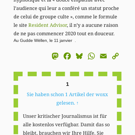
l’audience qui leur a conféré un statut proche
de celui de groupe culte », comme le formule
le site
Resident Advisor
, il n’y a aucune raison
de ne pas commencer 2020 tout en douceur.
Au Gudde Wëllen, le 11 janvier .
Mastodon
Facebook
Bluesky
WhatsA
Email
Co
Li
1
Sie haben schon 1 Artikel der woxx
gelesen.
↑
Unser kritischer Journalismus ist für
alle kostenlos verfügbar. Damit das so
bleibt, brauchen wir Ihre Hilfe. Sie