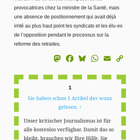
provocatrices chez la ministre de la Santé, mais
une absence de positionnement qui avait déjà
irrité au plus haut point les syndicats et les élu·es
de l’opposition pendant le processus sur la
reforme des retraites.
Mastodon
Facebook
Bluesky
WhatsA
Email
Co
Li
1
Sie haben schon 1 Artikel der woxx
gelesen.
↑
Unser kritischer Journalismus ist für
alle kostenlos verfügbar. Damit das so
bleibt, brauchen wir Ihre Hilfe. Sie