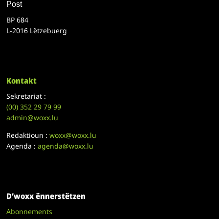
Post
BP 684
L-2016 Lëtzebuerg
Kontakt
Sekretariat :
(00)
352 29 79 99
admin@woxx.lu
Redaktioun :
woxx@woxx.lu
Agenda :
agenda@woxx.lu
D’woxx ënnerstëtzen
Abonnements