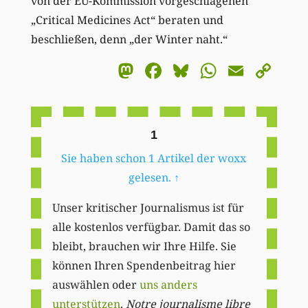
von der EU-Kommission vorgeschlagenen
„Critical Medicines Act“ beraten und
beschließen, denn „der Winter naht.“
Mastodon
Facebook
Bluesky
WhatsA
Email
Co
Li
1
Sie haben schon 1 Artikel der woxx
gelesen.
↑
Unser kritischer Journalismus ist für
alle kostenlos verfügbar. Damit das so
bleibt, brauchen wir Ihre Hilfe. Sie
können Ihren Spendenbeitrag hier
auswählen oder
uns anders
unterstützen
.
Notre journalisme libre