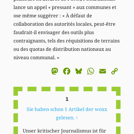
lance un appel « pressant » aux communes et
ose même suggérer : « À défaut de
collaboration des autorités locales, peut-être
faudrait-il envisager des outils plus
contraignants, tels des réquisitions de terrains
ou des quotas de distribution nationaux au
niveau communal. »
Mastodon
Facebook
Bluesky
WhatsA
Email
Co
Li
1
Sie haben schon 1 Artikel der woxx
gelesen.
↑
Unser kritischer Journalismus ist für