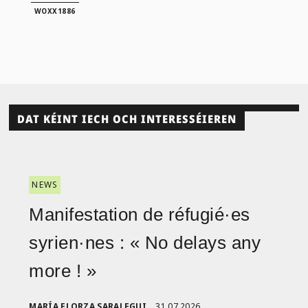
WOXX1886
DAT KÉINT IECH OCH INTERESSÉIEREN
NEWS
Manifestation de réfugié·es
syrien·nes : « No delays any
more ! »
MARÍA ELORZA SARALEGUI
31.07.2026