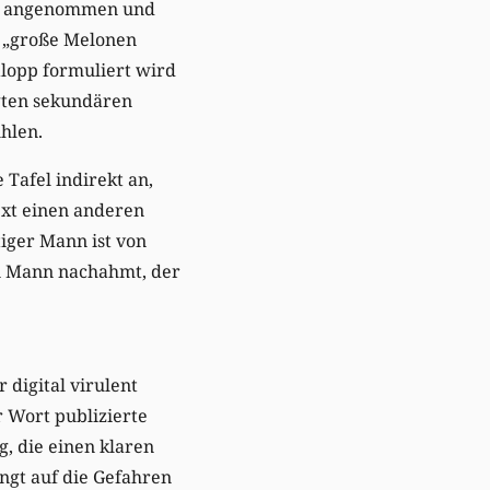
in angenommen und
f „große Melonen
alopp formuliert wird
ägten sekundären
hlen.
Tafel indirekt an,
ext einen anderen
tiger Mann ist von
nen Mann nachahmt, der
 digital virulent
r Wort publizierte
g, die einen klaren
ngt auf die Gefahren