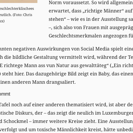
Norm voraussetzt. So wird allgeme
schlechterklischees
erwartet, dass „richtige Männer“ au
utlich. (Foto: Chris
stehen“ – wie es in der Ausstellung s
xx)
–, sich also von Frauen mit ausgepr
Geschlechtsmerkmalen angezogen fü
nten negativen Auswirkungen von Social Media spielt eine 
 die bildliche Gestaltung vermittelt wird, während der T
„E richtege Mann ass vun Natur aus gewalttäteg“ („Ein rich
) steht hier. Das dazugehörige Bild zeigt ein Baby, das ei
inen anderen Mann drangsaliert.
kommt
afel noch auf einer anderen thematisiert wird, ist aber der
ische Diskurs, der – das zeigt die neulich im Luxemburge
rd Schockmel – immer weitere Kreise zieht. Eine Ausstellun
rfolgt und um toxische Männlichkeit kreist, hätte unbedi