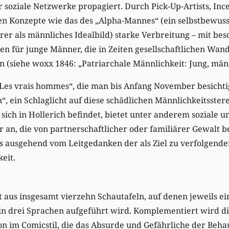
 soziale Netzwerke propagiert. Durch Pick-Up-Artists, Inc
n Konzepte wie das des „Alpha-Mannes“ (ein selbstbewusst
hrer als männliches Idealbild) starke Verbreitung – mit be
 für junge Männer, die in Zeiten gesellschaftlichen Wand
n (siehe woxx 1846: „Patriarchale Männlichkeit: Jung, männ
„Les vrais hommes“, die man bis Anfang November besichti
, ein Schlaglicht auf diese schädlichen Männlichkeitsster
 sich in Hollerich befindet, bietet unter anderem soziale 
an, die von partnerschaftlicher oder familiärer Gewalt be
es ausgehend vom Leitgedanken der als Ziel zu verfolgend
eit.
t aus insgesamt vierzehn Schautafeln, auf denen jeweils e
 in drei Sprachen aufgeführt wird. Komplementiert wird d
on im Comicstil, die das Absurde und Gefährliche der Beha