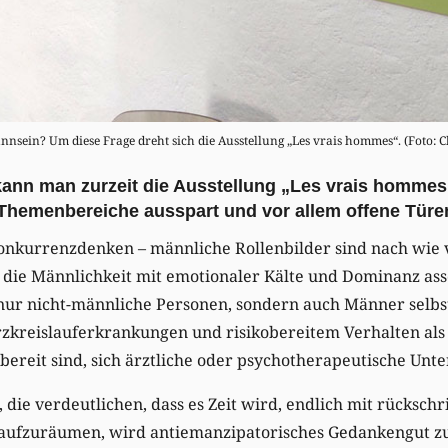
nsein? Um diese Frage dreht sich die Ausstellung „Les vrais hommes“. (Foto: 
ann man zurzeit die Ausstellung „Les vrais hommes“
 Themenbereiche ausspart und vor allem offene Türen
Konkurrenzdenken – männliche Rollenbilder sind nach wie 
 die Männlichkeit mit emotionaler Kälte und Dominanz asso
nur nicht-männliche Personen, sondern auch Männer selbst
rzkreislauferkrankungen und risikobereitem Verhalten als 
bereit sind, sich ärztliche oder psychotherapeutische Unte
 die verdeutlichen, dass es Zeit wird, endlich mit rückschr
 aufzuräumen, wird antiemanzipatorisches Gedankengut zu