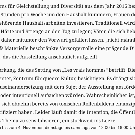
ms für Gleichstellung und Diversität aus dem Jahr 2016 b
 Stunden pro Woche um den Haushalt kümmern, Frauen dop
ehörende Haushaltsarbeiten investieren. Traditionell wi
 Härte und Strenge an den Tag zu legen; Väter, die sich lie
aher mitunter den Vorwurf gefallen lassen, „nicht männli
ufs Materielle beschränkte Versorgerrolle eine prägende 
 das die Ausstellung anschaulich aufgreift.
rkung, die das Setting von „Les vrais hommes“ betrifft. D
ter, Zentrum für queere Kultur, besichtigen. Es drängt sic
Auseinandersetzung mit dem Sujet der Ausstellung am förd
 oder intentionell aufsuchen würden. Wahrscheinlicher ist
 sich ohnehin bereits von toxischen Rollenbildern emanzi
ifiziert haben. Leider läuft damit die Intention, die Öffentl
 Thema zu sensibilisieren, ein stückweit ins Leere.
h bis zum 4. November, dienstags bis samstags von 12:00 bis 18:00 Uh