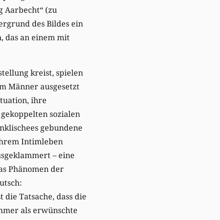
ng Aarbecht“ (zu
ergrund des Bildes ein
n, das an einem mit
tellung kreist, spielen
em Männer ausgesetzt
ituation, ihre
 gekoppelten sozialen
lenklischees gebundene
hrem Intimleben
ausgeklammert – eine
 das Phänomen der
utsch:
 die Tatsache, dass die
immer als erwünschte