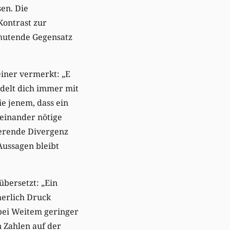
en. Die
Kontrast zur
nmutende Gegensatz
einer vermerkt: „E
delt dich immer mit
e jenem, dass ein
teinander nötige
ierende Divergenz
Aussagen bleibt
übersetzt: „Ein
cherlich Druck
 bei Weitem geringer
n Zahlen auf der