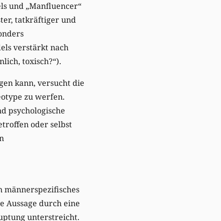
els und „Manfluencer“
er, tatkräftiger und
sonders
els verstärkt nach
lich, toxisch?“).
gen kann, versucht die
eotype zu werfen.
und psychologische
troffen oder selbst
en
in männerspezifisches
ie Aussage durch eine
uptung unterstreicht.