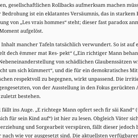
en, gesellschaftlichen Rollbacks aufmerksam machen müss
Bedrohung ist ein eklatantes Versäumnis, das in starkem 
zung von „Les vrais hommes“ steht; dieser fast paradox a
 Moment aufgelöst.
Inhalt mancher Tafeln tatsächlich verwundert. So ist auf 
lt dech ëmmer mat Res- pekt“ („Ein richtiger Mann behan
 Nebeneinanderstellung von schädlichen Glaubenssätzen wi
icht um sich kümmert“, und die für ein demokratisches Mi
chen respektvoll zu begegnen, wirkt unpassend. Die irrit
engesetzten, von der Ausstellung in den Fokus gerückten 
 zuletzt bestehen.
fällt ins Auge. „E richtege Mann opfert sech fir säi Kand“ (
ich für sein Kind auf“) ist hier zu lesen. Obgleich Väter si
rerziehung und Sorgearbeit verspüren, fällt dieser jedoch
r nach wie vor ausgesetzt sind. Die aktuellsten verfügbare