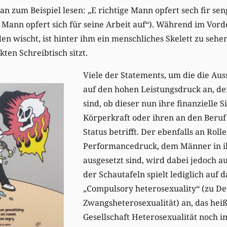
an zum Beispiel lesen: „E richtige Mann opfert sech fir se
r Mann opfert sich für seine Arbeit auf“). Während im Vord
n wischt, ist hinter ihm ein menschliches Skelett zu sehe
en Schreibtisch sitzt.
Viele der Statements, um die die Auss
auf den hohen Leistungsdruck an, d
sind, ob dieser nun ihre finanzielle S
Körperkraft oder ihren an den Beruf
Status betrifft. Der ebenfalls an Rol
Performancedruck, dem Männer in i
ausgesetzt sind, wird dabei jedoch 
der Schautafeln spielt lediglich auf
„Compulsory heterosexuality“ (zu De
Zwangsheterosexualität) an, das heißt
Gesellschaft Heterosexualität noch 