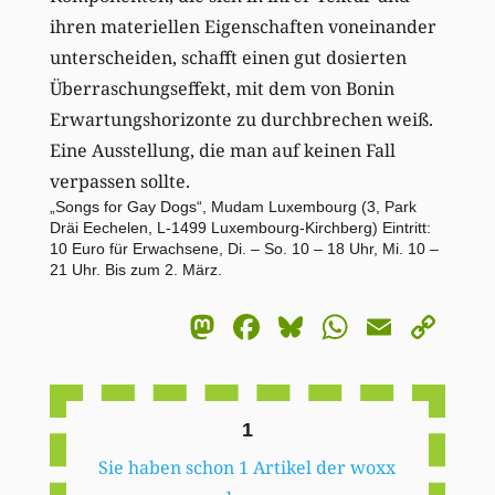
ihren materiellen Eigenschaften voneinander
unterscheiden, schafft einen gut dosierten
Überraschungseffekt, mit dem von Bonin
Erwartungshorizonte zu durchbrechen weiß.
Eine Ausstellung, die man auf keinen Fall
verpassen sollte.
„Songs for Gay Dogs“, Mudam Luxembourg (3, Park
Dräi Eechelen, L-1499 Luxembourg-Kirchberg) Eintritt:
10 Euro für Erwachsene, Di. – So. 10 – 18 Uhr, Mi. 10 –
21 Uhr. Bis zum 2. März.
Mastodon
Facebook
Bluesky
WhatsA
Email
Co
Li
1
Sie haben schon 1 Artikel der woxx