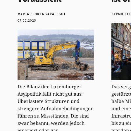
MARÍA ELORZA SARALEGUI
BERND BEI
07.02.2025
Das ver
Die Bilanz der Luxemburger
gestürzt
Asylpolitik fällt nicht gut aus:
halbe Mi
Überlastete Strukturen und
und eine
strengere Aufnahmebedingungen
Infrastr
führen zu Missständen. Die sind
bis zu ei
zwar bekannt, werden jedoch
werden d
ignoriert oder gar