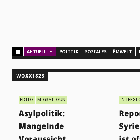
AKTUELL
POLITIK
SOZIALES
ËMWELT
WOXX1823
EDITO
MIGRATIOUN
INTERGL
Asylpolitik:
Repo
Mangelnde
Syrie
Voraussicht
ist o