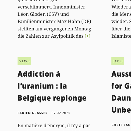
Wiederau
verschlimmert. Innenminister
die Mens
Léon Gloden (CSV) und
wieder. 
Familienminister Max Hahn (DP)
über die
stellten am vergangenen Montag
Islamist
die Zahlen zur Asylpolitik des
[+]
NEWS
EXPO
Addiction à
Auss
l’uranium : la
for G
Belgique replonge
Daun
Unbe
FABIEN GRASSER
07.02.2025
En matière d’énergie, il n’y a pas
CHRIS LAU