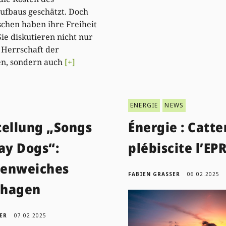
fbaus geschätzt. Doch
chen haben ihre Freiheit
Sie diskutieren nicht nur
 Herrschaft der
en, sondern auch
[+]
ENERGIE
NEWS
tellung „Songs
Énergie : Catt
ay Dogs“:
plébiscite l’EP
enweiches
FABIEN GRASSER
06.02.2025
hagen
ER
07.02.2025