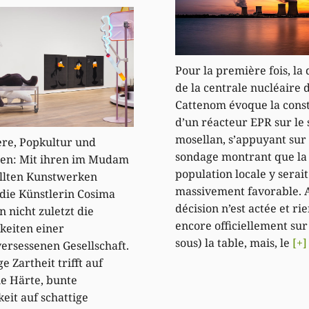
Pour la première fois, la 
de la centrale nucléaire 
Cattenom évoque la cons
d’un réacteur EPR sur le 
mosellan, s’appuyant sur
ere, Popkultur und
sondage montrant que la
ten: Mit ihren im Mudam
population locale y serait
llten Kunstwerken
massivement favorable.
 die Künstlerin Cosima
décision n’est actée et rie
n nicht zuletzt die
encore officiellement sur
keiten einer
sous) la table, mais, le
[+]
rsessenen Gesellschaft.
e Zartheit trifft auf
e Härte, bunte
keit auf schattige