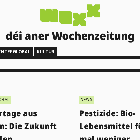
déi aner Wochenzeitung
INTERGLOBAL
KULTUR
OBAL
NEWS
rtage aus
Pestizide: Bio-
n: Die Zukunft
Lebensmittel f
ffen
mal weniger