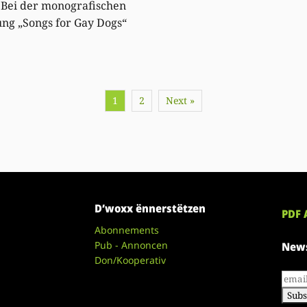
 Bei der monografischen
ung „Songs for Gay Dogs“
1
2
Next »
D’woxx ënnerstëtzen
PDF 
Abonnements
Pub - Annoncen
News
Don/Kooperativ