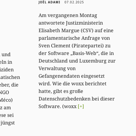
JOËL ADAMI
07.02.2025
Am vergangenen Montag
antwortete Justizministerin
Elisabeth Margue (CSV) auf eine
parlamentarische Anfrage von
Sven Clement (Piratepartei) zu
der Software „Basis-Web“, die in
n und
Deutschland und Luxemburg zur
ln in
Verwaltung von
iziden
Gefangenendaten eingesetzt
matischen
wird. Wie die woxx berichtet
ber, die
hatte, gibt es große
-NGO
Datenschutzbedenken bei dieser
Méco)
Software. (woxx
[+]
nz am
se sei
 jüngst