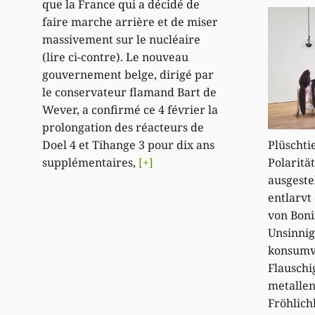
que la France qui a décidé de
faire marche arrière et de miser
massivement sur le nucléaire
(lire ci-contre). Le nouveau
gouvernement belge, dirigé par
le conservateur flamand Bart de
Wever, a confirmé ce 4 février la
prolongation des réacteurs de
Plüschti
Doel 4 et Tihange 3 pour dix ans
Polaritä
supplémentaires,
[+]
ausgeste
entlarvt
von Boni
Unsinnig
konsumve
Flauschig
metallen
Fröhlich