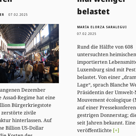
belastet
ER
07.02.2025
MARÍA ELORZA SARALEGUI
07.02.2025
Rund die Hälfte von 608
untersuchten heimische
importierten Lebensmitte
Luxemburg sind mit Pest
belastet. Von einer „dra
Lage“, sprach Blanche We
gangenen Dezember
Präsidentin der Umwelt
e Assad-Regime hat eine
Mouvement écologique (
llion Bürgerkriegstote
auf einer Pressekonfere
 zerstörte zivile
gestrigen Donnerstag; die
uktur hinterlassen. Auf
seit Jahren bekannt. Eine
ne Billion US-Dollar
veröffentlichte
[+]
ie Kosten des