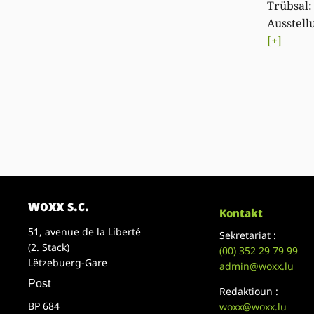
Trübsal:
Ausstell
[+]
woxx s.c.
Kontakt
51, avenue de la Liberté
Sekretariat :
(2. Stack)
(00)
352 29 79 99
Lëtzebuerg-Gare
admin@woxx.lu
Post
Redaktioun :
BP 684
woxx@woxx.lu