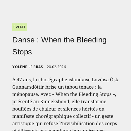
EVENT
Danse : When the Bleeding
Stops
YOLÈNE LE BRAS
20.02.2026
À 47 ans, la chorégraphe islandaise Lovéisa Ósk
Gunnarsdóttir brise un tabou tenace : la
ménopause. Avec « When the Bleeding Stops »,
présenté au Kinneksbond, elle transforme
bouffées de chaleur et silences hérités en
manifeste chorégraphique collectif - un geste
artistique qui refuse l’invisibilisation des corps
vieillissants et revendique leur puissance.