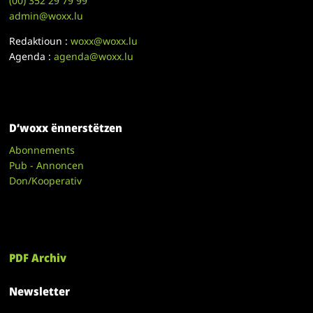
(00)
352 29 79 99
admin@woxx.lu
Redaktioun :
woxx@woxx.lu
Agenda :
agenda@woxx.lu
D’woxx ënnerstëtzen
Abonnements
Pub - Annoncen
Don/Kooperativ
PDF Archiv
Newsletter