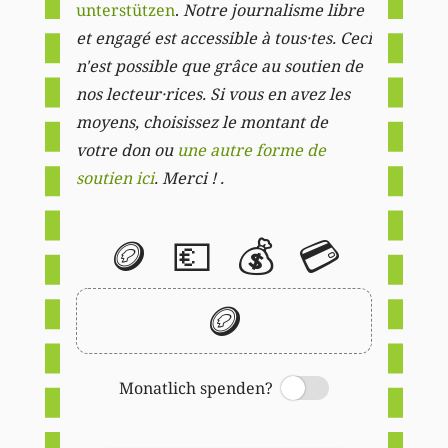
unterstützen
.
Notre journalisme libre
et engagé est accessible à tous·tes. Ceci
n'est possible que grâce au soutien de
nos lecteur·rices. Si vous en avez les
moyens, choisissez le montant de
votre don ou
une autre forme de
soutien ici
. Merci ! .
🪙
💶
💰
💳
🪙
Monatlich spenden?
Switch