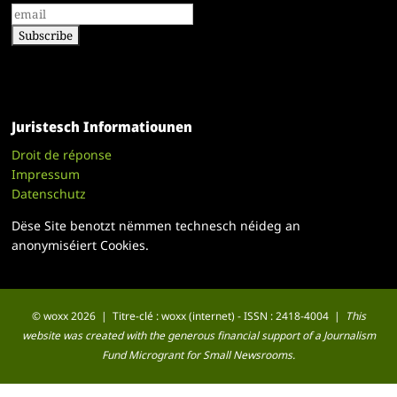
Juristesch Informatiounen
Droit de réponse
Impressum
Datenschutz
Dëse Site benotzt nëmmen technesch néideg an
anonymiséiert Cookies.
© woxx 2026 | Titre-clé : woxx (internet) - ISSN : 2418-4004 |
This
website was created with the generous financial support of a Journalism
Fund Microgrant for Small Newsrooms.