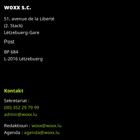
woxx s.c.
51, avenue de la Liberté
(2. Stack)
Lëtzebuerg-Gare
Post
BP 684
L-2016 Lëtzebuerg
Kontakt
Sekretariat :
(00)
352 29 79 99
admin@woxx.lu
Redaktioun :
woxx@woxx.lu
Agenda :
agenda@woxx.lu