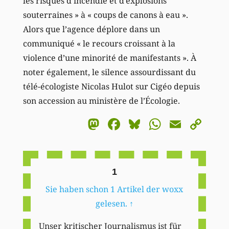
les risques d’incendie et d’explosions
souterraines » à « coups de canons à eau ».
Alors que l’agence déplore dans un
communiqué « le recours croissant à la
violence d’une minorité de manifestants ». À
noter également, le silence assourdissant du
télé-écologiste Nicolas Hulot sur Cigéo depuis
son accession au ministère de l’Écologie.
Mastodon
Facebook
Bluesky
WhatsA
Email
Co
Li
1
Sie haben schon 1 Artikel der woxx
gelesen.
↑
Unser kritischer Journalismus ist für