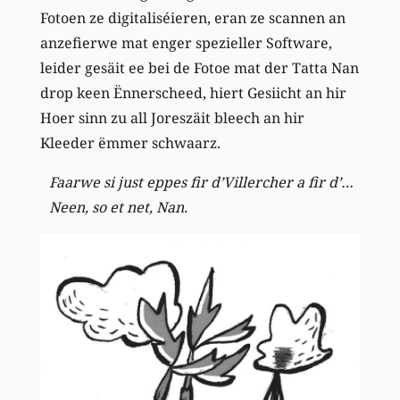
Fotoen ze digitaliséieren, eran ze scannen an
anzefierwe mat enger spezieller Software,
leider gesäit ee bei de Fotoe mat der Tatta Nan
drop keen Ënnerscheed, hiert Gesiicht an hir
Hoer sinn zu all Joreszäit bleech an hir
Kleeder ëmmer schwaarz.
Faarwe si just eppes fir d’Villercher a fir d’…
Neen, so et net, Nan.