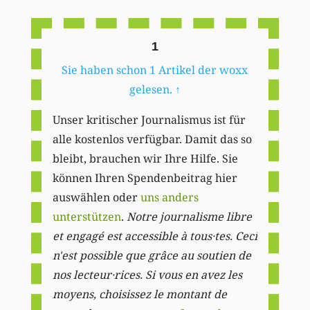
Li
1
Sie haben schon 1 Artikel der woxx
gelesen.
↑
Unser kritischer Journalismus ist für
alle kostenlos verfügbar. Damit das so
bleibt, brauchen wir Ihre Hilfe. Sie
können Ihren Spendenbeitrag hier
auswählen oder
uns anders
unterstützen
.
Notre journalisme libre
et engagé est accessible à tous·tes. Ceci
n'est possible que grâce au soutien de
nos lecteur·rices. Si vous en avez les
moyens, choisissez le montant de