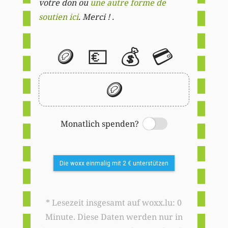
votre don ou
une autre forme de
soutien ici
. Merci ! .
🪙
💶
💰
💳
🪙
Monatlich spenden?
Switch
Die woxx einmalig mit 2 € unterstützen
* Lesezeit insgesamt auf woxx.lu: 0
Minute. Diese Daten werden nur in