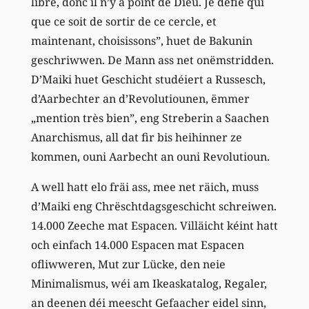
libre, donc il n’y a point de Dieu. Je défie qui
que ce soit de sortir de ce cercle, et
maintenant, choisissons”, huet de Bakunin
geschriwwen. De Mann ass net onëmstridden.
D’Maiki huet Geschicht studéiert a Russesch,
d’Aarbechter an d’Revolutiounen, ëmmer
„mention très bien”, eng Streberin a Saachen
Anarchismus, all dat fir bis heihinner ze
kommen, ouni Aarbecht an ouni Revolutioun.
A well hatt elo fräi ass, mee net räich, muss
d’Maiki eng Chrëschtdagsgeschicht schreiwen.
14.000 Zeeche mat Espacen. Villäicht kéint hatt
och einfach 14.000 Espacen mat Espacen
ofliwweren, Mut zur Lücke, den neie
Minimalismus, wéi am Ikeaskatalog, Regaler,
an deenen déi meescht Gefaacher eidel sinn,