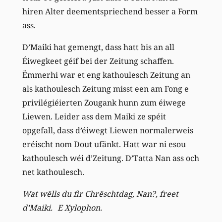
hiren Alter deementspriechend besser a Form
ass.
D’Maiki hat gemengt, dass hatt bis an all
Éiwegkeet géif bei der Zeitung schaffen.
Ëmmerhi war et eng kathoulesch Zeitung an
als kathoulesch Zeitung misst een am Fong e
privilégiéierten Zougank hunn zum éiwege
Liewen. Leider ass dem Maiki ze spéit
opgefall, dass d’éiwegt Liewen normalerweis
eréischt nom Dout ufänkt. Hatt war ni esou
kathoulesch wéi d’Zeitung. D’Tatta Nan ass och
net kathoulesch.
Wat wëlls du fir Chrëschtdag, Nan?, freet
d’Maiki. E Xylophon.