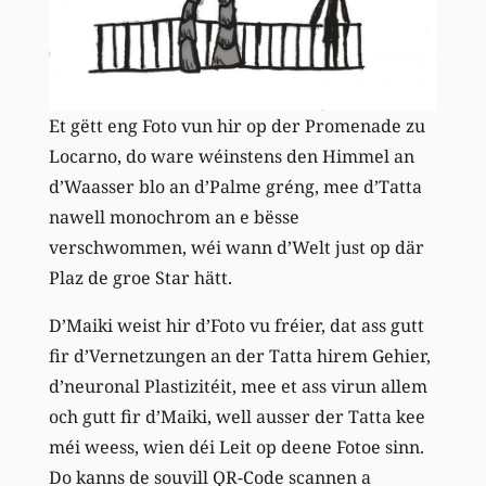
Et gëtt eng Foto vun hir op der Promenade zu
Locarno, do ware wéinstens den Himmel an
d’Waasser blo an d’Palme gréng, mee d’Tatta
nawell monochrom an e bësse
verschwommen, wéi wann d’Welt just op där
Plaz de groe Star hätt.
D’Maiki weist hir d’Foto vu fréier, dat ass gutt
fir d’Vernetzungen an der Tatta hirem Gehier,
d’neuronal Plastizitéit, mee et ass virun allem
och gutt fir d’Maiki, well ausser der Tatta kee
méi weess, wien déi Leit op deene Fotoe sinn.
Do kanns de souvill QR-Code scannen a