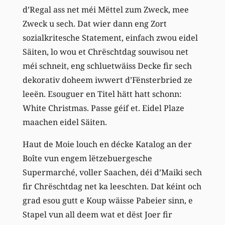
d’Regal ass net méi Mëttel zum Zweck, mee
Zweck u sech. Dat wier dann eng Zort
sozialkritesche Statement, einfach zwou eidel
Säiten, lo wou et Chrëschtdag souwisou net
méi schneit, eng schluetwäiss Decke fir sech
dekorativ doheem iwwert d’Fënsterbried ze
leeën. Esouguer en Titel hätt hatt schonn:
White Christmas. Passe géif et. Eidel Plaze
maachen eidel Säiten.
Haut de Moie louch en décke Katalog an der
Boîte vun engem lëtzebuergesche
Supermarché, voller Saachen, déi d’Maiki sech
fir Chrëschtdag net ka leeschten. Dat kéint och
grad esou gutt e Koup wäisse Pabeier sinn, e
Stapel vun all deem wat et dëst Joer fir