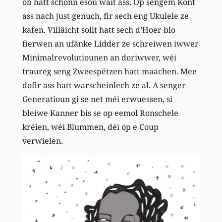
ob hatt schonn esou wäit ass. Op sengem Kont
ass nach just genuch, fir sech eng Ukulele ze
kafen. Villäicht sollt hatt sech d’Hoer blo
fierwen an ufänke Lidder ze schreiwen iwwer
Minimalrevolutiounen an doriwwer, wéi
traureg seng Zweespëtzen hatt maachen. Mee
dofir ass hatt warscheinlech ze al. A senger
Generatioun gi se net méi erwuessen, si
bleiwe Kanner bis se op eemol Ronschele
kréien, wéi Blummen, déi op e Coup
verwielen.