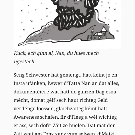
Kuck, ech ginn al, Nan, du hues mech
ugestach.
Seng Schwëster hat gemengt, hatt kéint jo en
Insta ufänken, iwwer d’Tatta Nan an dat alles,
dokumentéiere wat hatt de ganzen Dag esou
mécht, domat géif sech haut richteg Geld
verdénge loossen, gläichzäiteg kéint hatt
Awareness schafen, fir d’Fleeg a wéi wichteg
et ass, sech dofir Zäit ze huelen. Dat mat der
Zäit geet am Fong ganz vum selwen, d’Maiki