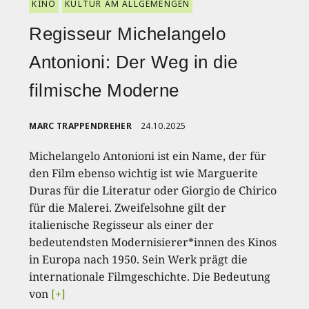
KINO
KULTUR AM ALLGEMENGEN
Regisseur Michelangelo
Antonioni: Der Weg in die
filmische Moderne
MARC TRAPPENDREHER
24.10.2025
Michelangelo Antonioni ist ein Name, der für
den Film ebenso wichtig ist wie Marguerite
Duras für die Literatur oder Giorgio de Chirico
für die Malerei. Zweifelsohne gilt der
italienische Regisseur als einer der
bedeutendsten Modernisierer*innen des Kinos
in Europa nach 1950. Sein Werk prägt die
internationale Filmgeschichte. Die Bedeutung
von
[+]