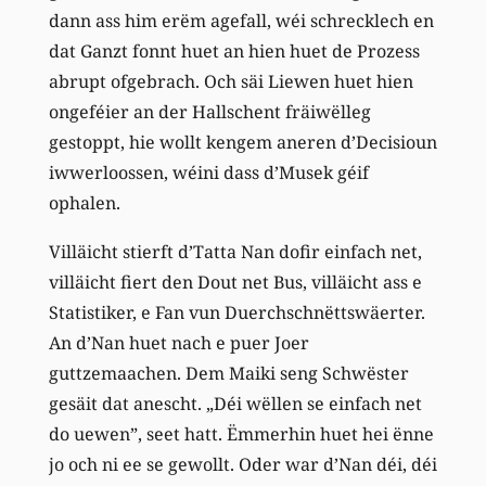
dann ass him erëm agefall, wéi schrecklech en
dat Ganzt fonnt huet an hien huet de Prozess
abrupt ofgebrach. Och säi Liewen huet hien
ongeféier an der Hallschent fräiwëlleg
gestoppt, hie wollt kengem aneren d’Decisioun
iwwerloossen, wéini dass d’Musek géif
ophalen.
Villäicht stierft d’Tatta Nan dofir einfach net,
villäicht fiert den Dout net Bus, villäicht ass e
Statistiker, e Fan vun Duerchschnëttswäerter.
An d’Nan huet nach e puer Joer
guttzemaachen. Dem Maiki seng Schwëster
gesäit dat anescht. „Déi wëllen se einfach net
do uewen”, seet hatt. Ëmmerhin huet hei ënne
jo och ni ee se gewollt. Oder war d’Nan déi, déi