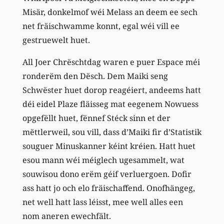
Misär, donkelmof wéi Melass an deem ee sech
net fräischwamme konnt, egal wéi vill ee
gestruewelt huet.
All Joer Chrëschtdag waren e puer Espace méi
ronderëm den Dësch. Dem Maiki seng
Schwëster huet dorop reagéiert, andeems hatt
déi eidel Plaze fläisseg mat eegenem Nowuess
opgefëllt huet, fënnef Stéck sinn et der
mëttlerweil, sou vill, dass d’Maiki fir d’Statistik
souguer Minuskanner kéint kréien. Hatt huet
esou mann wéi méiglech ugesammelt, wat
souwisou dono erëm géif verluergoen. Dofir
ass hatt jo och elo fräischaffend. Onofhängeg,
net well hatt lass léisst, mee well alles een
nom aneren ewechfält.