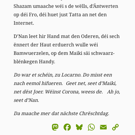
Shazam umaache wéi s de wëlls, d’Äntwerten
op déi Fro, déi huet just Tatta an net den
Internet.
D’Nan leet hir Hand mat den Oderen, déi sech
ënnert der Haut erduerch wulle wéi
Bamwuerzelen, op dem Maiki säi schwaarz-
blénkegen Handy.
Do war et schéin, zu Locarno. Do misst een
nach eemol hifueren. Geet net, seet d’Maiki,
net dëst Joer. Wéinst Corona, weess de. Ah jo,
seet d’Nan.
Da maache mer dat nächste Chrëschtdag.
Mastodon
Facebook
Bluesky
WhatsA
Email
Co