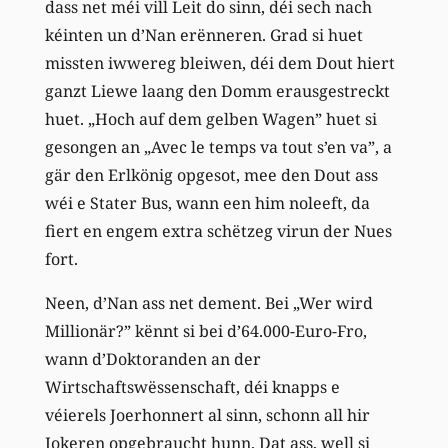
dass net méi vill Leit do sinn, déi sech nach
kéinten un d’Nan erënneren. Grad si huet
missten iwwereg bleiwen, déi dem Dout hiert
ganzt Liewe laang den Domm erausgestreckt
huet. „Hoch auf dem gelben Wagen” huet si
gesongen an „Avec le temps va tout s’en va”, a
gär den Erlkönig opgesot, mee den Dout ass
wéi e Stater Bus, wann een him noleeft, da
fiert en engem extra schëtzeg virun der Nues
fort.
Neen, d’Nan ass net dement. Bei „Wer wird
Millionär?” kënnt si bei d’64.000-Euro-Fro,
wann d’Doktoranden an der
Wirtschaftswëssenschaft, déi knapps e
véierels Joerhonnert al sinn, schonn all hir
Jokeren opgebraucht hunn. Dat ass, well si