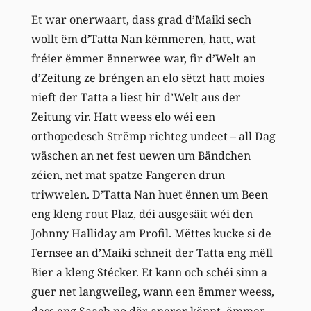
Et war onerwaart, dass grad d’Maiki sech
wollt ëm d’Tatta Nan këmmeren, hatt, wat
fréier ëmmer ënnerwee war, fir d’Welt an
d’Zeitung ze bréngen an elo sëtzt hatt moies
nieft der Tatta a liest hir d’Welt aus der
Zeitung vir. Hatt weess elo wéi een
orthopedesch Strëmp richteg undeet – all Dag
wäschen an net fest uewen um Bändchen
zéien, net mat spatze Fangeren drun
triwwelen. D’Tatta Nan huet ënnen um Been
eng kleng rout Plaz, déi ausgesäit wéi den
Johnny Halliday am Profil. Mëttes kucke si de
Fernsee an d’Maiki schneit der Tatta eng mëll
Bier a kleng Stécker. Et kann och schéi sinn a
guer net langweileg, wann een ëmmer weess,
dass eng Saach no där anerer kënnt, ëmmer