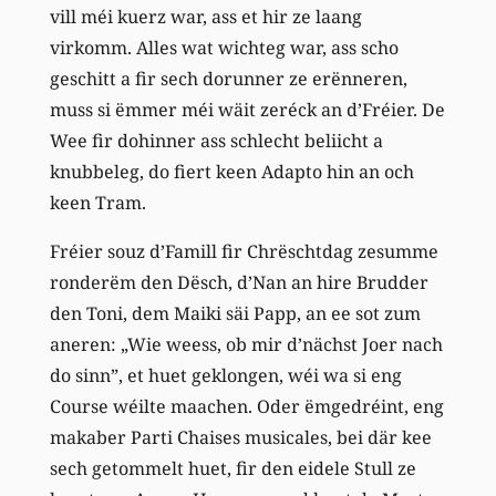
vill méi kuerz war, ass et hir ze laang
virkomm. Alles wat wichteg war, ass scho
geschitt a fir sech dorunner ze erënneren,
muss si ëmmer méi wäit zeréck an d’Fréier. De
Wee fir dohinner ass schlecht beliicht a
knubbeleg, do fiert keen Adapto hin an och
keen Tram.
Fréier souz d’Famill fir Chrëschtdag zesumme
ronderëm den Dësch, d’Nan an hire Brudder
den Toni, dem Maiki säi Papp, an ee sot zum
aneren: „Wie weess, ob mir d’nächst Joer nach
do sinn”, et huet geklongen, wéi wa si eng
Course wéilte maachen. Oder ëmgedréint, eng
makaber Parti Chaises musicales, bei där kee
sech getommelt huet, fir den eidele Stull ze