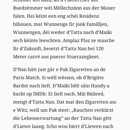
Buedzëmmer wéi Mëllechzänn aus der Mauer
falen. Hei kéint een eng schéi Residenz
hibauen, mat Wunnenge fir jonk Familljen,
Wunnengen, déi weder d’Tatta nach d’Maiki
sech kéinte leeschten. Amplaz Plaz ze maache
fir d’Zukunft, besetzt d’Tatta Nan hei 120
Meter carré aus puerer Stuerazegkeet.
D’Nan hätt just gär e Pak Zigaretten an de
Paris Match. Si wëll wëssen, ob d’Brigitte
Bardot nach lieft. D’Maiki hëlt säin Handy a
kuckt op IMDb: Et lieft nach. Mäi Bäileed,
mengt d’Tatta Nan. Dat mat den Zigaretten ass
e Witz, well um Pak steet: „Rauchen verkürzt
die Lebenserwartung” an der Tatta Nan gëtt
d’Liewe laang. Scho wou hiert d’Liewen nach