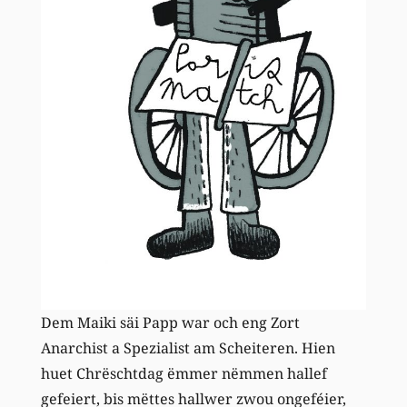
Dem Maiki säi Papp war och eng Zort
Anarchist a Spezialist am Scheiteren. Hien
huet Chrëschtdag ëmmer nëmmen hallef
gefeiert, bis mëttes hallwer zwou ongeféier,