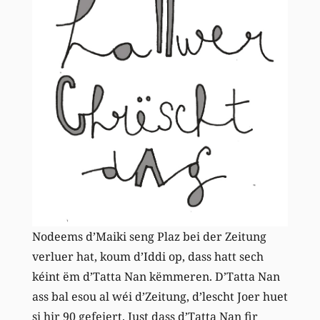
Nodeems d’Maiki seng Plaz bei der Zeitung
verluer hat, koum d’Iddi op, dass hatt sech
kéint ëm d’Tatta Nan këmmeren. D’Tatta Nan
ass bal esou al wéi d’Zeitung, d’lescht Joer huet
si hir 90 gefeiert. Just dass d’Tatta Nan fir