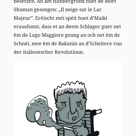
besetzen. An am Hannergrond huet de Mort
Shuman gesongen: „Il neige sur le Lac
Majeur”. Eréischt méi spéit huet d’Maiki
erausfonnt, dass et an deem Schlager guer net
ëm de Lago Maggiore goung an och net ëm de
Schnéi, mee ëm de Bakunin an d’Scheitere vun
der italienescher Revolutioun.