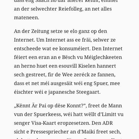
an der selwechter Reiefolleg, an net alles
mateneen.
An der Zeitung setze se elo ganz op den
Internet. Um Internet ass ee fräi, selwer ze
entscheede wat ee konsuméiert. Den Internet
féiert een eran an e Bësch vu Méiglechkeeten
an herno huet een esouvill Kiselen hannert
sech gestreet, fir de Wee zeréck ze fannen,
dass et net méi ausgesäit wéi eng Spuer, mee
éischter wéi e japanesche Steegaart.
„Kënnt Är Pai op dëse Konnt?”, freet de Mann
vun der Spuerkeess, wéi hatt wëllt d’Limitt vu
senger Visa-Kaart eropzesetzen. Den ADR
sicht e Pressespriecher an d’Maiki freet sech,