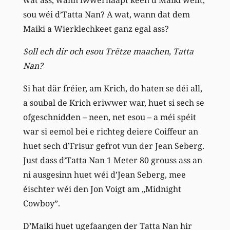
sou wéi d’Tatta Nan? A wat, wann dat dem
Maiki a Wierklechkeet ganz egal ass?
Soll ech dir och esou Trëtze maachen, Tatta
Nan?
Si hat där fréier, am Krich, do haten se déi all,
a soubal de Krich eriwwer war, huet si sech se
ofgeschnidden – neen, net esou – a méi spéit
war si eemol bei e richteg deiere Coiffeur an
huet sech d’Frisur gefrot vun der Jean Seberg.
Just dass d’Tatta Nan 1 Meter 80 grouss ass an
ni ausgesinn huet wéi d’Jean Seberg, mee
éischter wéi den Jon Voigt am „Midnight
Cowboy”.
D’Maiki huet ugefaangen der Tatta Nan hir