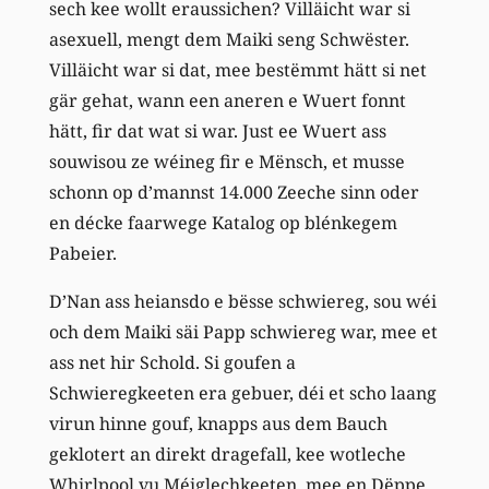
sech kee wollt eraussichen? Villäicht war si
asexuell, mengt dem Maiki seng Schwëster.
Villäicht war si dat, mee bestëmmt hätt si net
gär gehat, wann een aneren e Wuert fonnt
hätt, fir dat wat si war. Just ee Wuert ass
souwisou ze wéineg fir e Mënsch, et musse
schonn op d’mannst 14.000 Zeeche sinn oder
en décke faarwege Katalog op blénkegem
Pabeier.
D’Nan ass heiansdo e bësse schwiereg, sou wéi
och dem Maiki säi Papp schwiereg war, mee et
ass net hir Schold. Si goufen a
Schwieregkeeten era gebuer, déi et scho laang
virun hinne gouf, knapps aus dem Bauch
geklotert an direkt dragefall, kee wotleche
Whirlpool vu Méiglechkeeten, mee en Dëppe