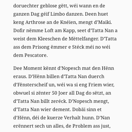
doruechter geblose gëtt, wéi wann en de
ganzen Dag géif Limbo danzen. Deen huet
keng Arthrose an de Knéien, mengt d’Maiki.
Dofir nëmme Loft am Kapp, seet d’Tatta Nan a
weist dem Kleeschen de Mëttelfanger. D’Tatta
ass dem Prisong ëmmer e Stéck méi no wéi
dem Pescatore.
Dee Moment kënnt d’Nopesch mat den Hënn
eraus. D’Hënn billen d’Tatta Nan duerch
d’Fënsterscheif un, wéi wa si eng Friem wier,
obwuel si zënter 50 Joer all Dag do sëtzt, an
d’Tatta Nan billt zeréck. D’Nopesch mengt,
d’Tatta Nan wier dement. Dobäi sinn et
d’Hënn, déi de kuerze Verhalt hunn. D’Nan
erënnert sech un alles, de Problem ass just,