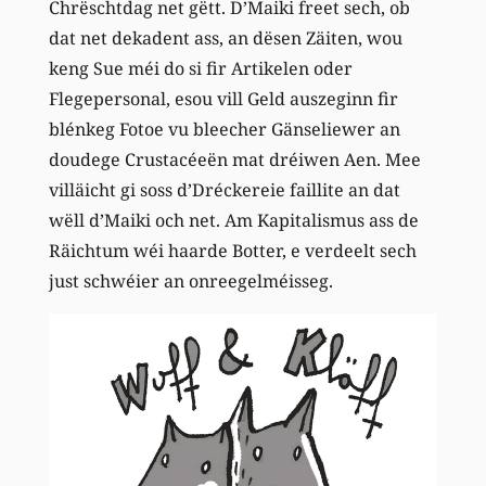
Chrëschtdag net gëtt. D’Maiki freet sech, ob
dat net dekadent ass, an dësen Zäiten, wou
keng Sue méi do si fir Artikelen oder
Flegepersonal, esou vill Geld auszeginn fir
blénkeg Fotoe vu bleecher Gänseliewer an
doudege Crustacéeën mat dréiwen Aen. Mee
villäicht gi soss d’Dréckereie faillite an dat
wëll d’Maiki och net. Am Kapitalismus ass de
Räichtum wéi haarde Botter, e verdeelt sech
just schwéier an onreegelméisseg.