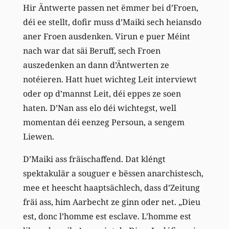
Hir Äntwerte passen net ëmmer bei d’Froen,
déi ee stellt, dofir muss d’Maiki sech heiansdo
aner Froen ausdenken. Virun e puer Méint
nach war dat säi Beruff, sech Froen
auszedenken an dann d’Äntwerten ze
notéieren. Hatt huet wichteg Leit interviewt
oder op d’mannst Leit, déi eppes ze soen
haten. D’Nan ass elo déi wichtegst, well
momentan déi eenzeg Persoun, a sengem
Liewen.
D’Maiki ass fräischaffend. Dat kléngt
spektakulär a souguer e bëssen anarchistesch,
mee et heescht haaptsächlech, dass d’Zeitung
fräi ass, him Aarbecht ze ginn oder net. „Dieu
est, donc l’homme est esclave. L’homme est