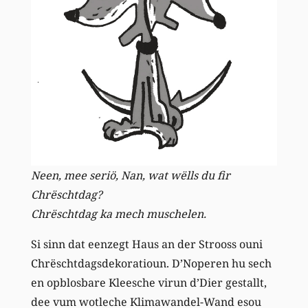
Neen, mee seriö, Nan, wat wëlls du fir
Chrëschtdag?
Chrëschtdag ka mech muschelen.
Si sinn dat eenzegt Haus an der Strooss ouni
Chrëschtdagsdekoratioun. D’Noperen hu sech
en opblosbare Kleesche virun d’Dier gestallt,
dee vum wotleche Klimawandel-Wand esou