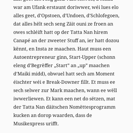
war am Ufank erstaunt doriwwer, wéi lues elo
alles geet, d’Opstoen, d’Undoen, d’Schlofegoen,
dat alles hëlt sech seng Zäit ouni ze froen an
owes schléift hatt op der Tatta Nan hirem
Canapé an der zweeter Stuff an, ier hatt dozou
kënnt, en Insta ze maachen. Haut muss een
Autoentrepreneur ginn, Start-Upper (schonn
eleng d’Begrëffer „Start” an „up” maachen
d’Maiki midd), obwuel hatt sech am Moment
éischter wéi e Break-Downer fillt. Et muss ee
sech selwer zur Mark maachen, wann ee wëll
iwwerliewen. Et kann een net do sëtzen, mat
der Tatta Nan däitschen Nomëttesprogramm
kucken an dorop waarden, dass de
Musikexpress urifft.