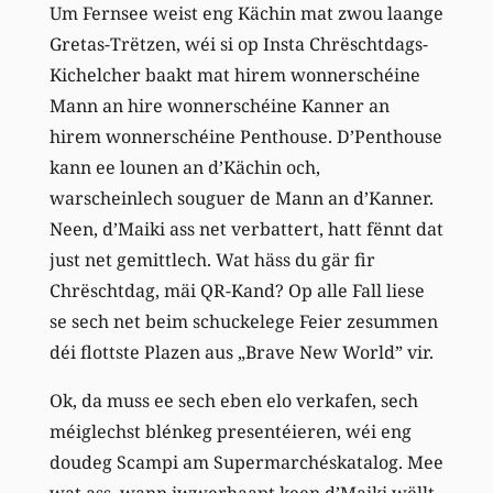
Um Fernsee weist eng Kächin mat zwou laange
Gretas-Trëtzen, wéi si op Insta Chrëschtdags-
Kichelcher baakt mat hirem wonnerschéine
Mann an hire wonnerschéine Kanner an
hirem wonnerschéine Penthouse. D’Penthouse
kann ee lounen an d’Kächin och,
warscheinlech souguer de Mann an d’Kanner.
Neen, d’Maiki ass net verbattert, hatt fënnt dat
just net gemittlech. Wat häss du gär fir
Chrëschtdag, mäi QR-Kand? Op alle Fall liese
se sech net beim schuckelege Feier zesummen
déi flottste Plazen aus „Brave New World” vir.
Ok, da muss ee sech eben elo verkafen, sech
méiglechst blénkeg presentéieren, wéi eng
doudeg Scampi am Supermarchéskatalog. Mee
wat ass, wann iwwerhaapt keen d’Maiki wëllt,