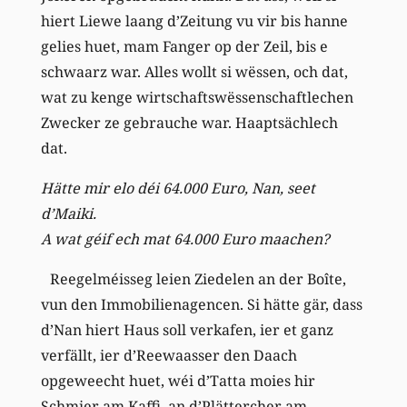
hiert Liewe laang d’Zeitung vu vir bis hanne
gelies huet, mam Fanger op der Zeil, bis e
schwaarz war. Alles wollt si wëssen, och dat,
wat zu kenge wirtschaftswëssenschaftlechen
Zwecker ze gebrauche war. Haaptsächlech
dat.
Hätte mir elo déi 64.000 Euro, Nan, seet
d’Maiki.
A wat géif ech mat 64.000 Euro maachen?
Reegelméisseg leien Ziedelen an der Boîte,
vun den Immobilienagencen. Si hätte gär, dass
d’Nan hiert Haus soll verkafen, ier et ganz
verfällt, ier d’Reewaasser den Daach
opgeweecht huet, wéi d’Tatta moies hir
Schmier am Kaffi, an d’Plättercher am