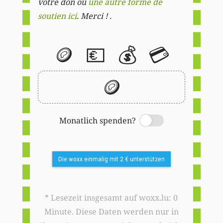
votre don ou
une autre forme de
soutien ici
. Merci ! .
🪙
💶
💰
💳
🪙
Monatlich spenden?
Switch
Die woxx einmalig mit 2 € unterstützen
* Lesezeit insgesamt auf woxx.lu: 0
Minute. Diese Daten werden nur in