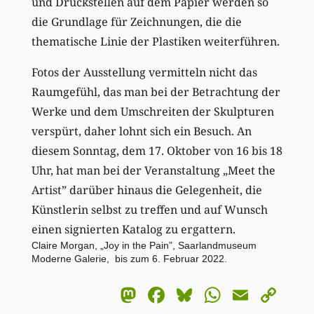
und Druckstellen auf dem Papier werden so
die Grundlage für Zeichnungen, die die
thematische Linie der Plastiken weiterführen.
Fotos der Ausstellung vermitteln nicht das
Raumgefühl, das man bei der Betrachtung der
Werke und dem Umschreiten der Skulpturen
verspürt, daher lohnt sich ein Besuch. An
diesem Sonntag, dem 17. Oktober von 16 bis 18
Uhr, hat man bei der Veranstaltung „Meet the
Artist” darüber hinaus die Gelegenheit, die
Künstlerin selbst zu treffen und auf Wunsch
einen signierten Katalog zu ergattern.
Claire Morgan, „Joy in the Pain”, Saarlandmuseum
Moderne Galerie, bis zum 6. Februar 2022.
Mastodon
Facebook
Bluesky
WhatsA
Email
Co