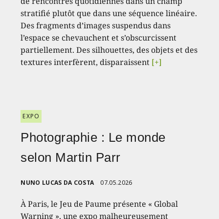
de rencontres quotidiennes dans un champ
stratifié plutôt que dans une séquence linéaire.
Des fragments d’images suspendus dans
l’espace se chevauchent et s’obscurcissent
partiellement. Des silhouettes, des objets et des
textures interfèrent, disparaissent
[+]
EXPO
Photographie : Le monde
selon Martin Parr
NUNO LUCAS DA COSTA
07.05.2026
À Paris, le Jeu de Paume présente « Global
Warning », une expo malheureusement