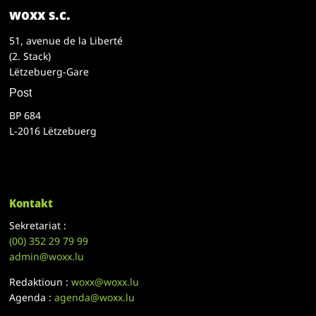
woxx s.c.
51, avenue de la Liberté
(2. Stack)
Lëtzebuerg-Gare
Post
BP 684
L-2016 Lëtzebuerg
Kontakt
Sekretariat :
(00)
352 29 79 99
admin@woxx.lu
Redaktioun :
woxx@woxx.lu
Agenda :
agenda@woxx.lu