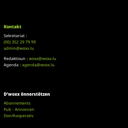
Kontakt
Sekretariat :
(00)
352 29 79 99
admin@woxx.lu
Redaktioun :
woxx@woxx.lu
Agenda :
agenda@woxx.lu
D’woxx ënnerstëtzen
Abonnements
Pub - Annoncen
Don/Kooperativ