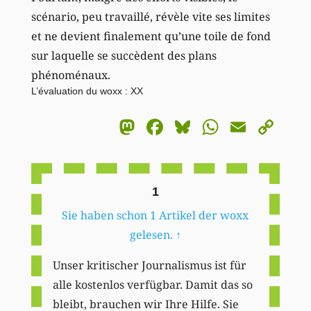
scénario, peu travaillé, révèle vite ses limites
et ne devient finalement qu’une toile de fond
sur laquelle se succèdent des plans
phénoménaux.
L’évaluation du woxx : XX
Mastodon
Facebook
Bluesky
WhatsA
Email
Co
Li
1
Sie haben schon 1 Artikel der woxx
gelesen.
↑
Unser kritischer Journalismus ist für
alle kostenlos verfügbar. Damit das so
bleibt, brauchen wir Ihre Hilfe. Sie