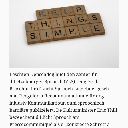
Leschten Dënschdeg huet den Zenter fir
d’Lëtzebuerger Sprooch (ZLS) seng éischt
Broschür fir d’Liicht Sprooch Lëtzebuergesch
mat Reegelen a Recommandatioune fir eng
inklusiv Kommunikatioun ouni sproochlech
Barriäre publizéiert. De Kulturminister Eric Thill
bezeechent d’Liicht Sprooch am
Pressecommuniqué als e „konkreete Schrëtt a