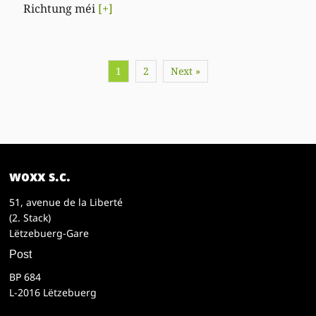
Richtung méi
[+]
1
2
Next »
woxx s.c.
51, avenue de la Liberté
(2. Stack)
Lëtzebuerg-Gare
Post
BP 684
L-2016 Lëtzebuerg