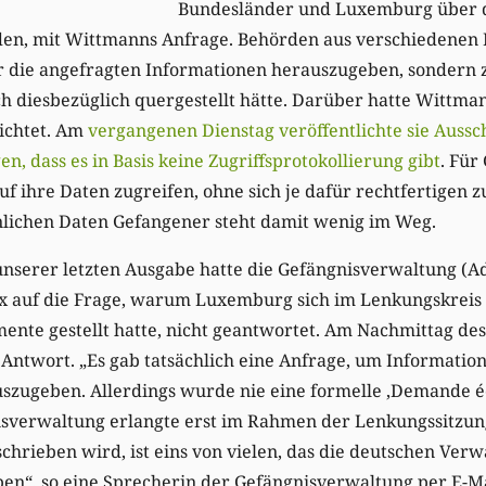
Bundesländer und Luxemburg über d
den, mit Wittmanns Anfrage. Behörden aus verschiedenen
r die angefragten Informationen herauszugeben, sondern 
h diesbezüglich quergestellt hätte. Darüber hatte Wittma
ichtet. Am
vergangenen Dienstag veröffentlichte sie Aussc
n, dass es in Basis keine Zugriffsprotokollierung gibt
. Für
 ihre Daten zugreifen, ohne sich je dafür rechtfertigen 
lichen Daten Gefangener steht damit wenig im Weg.
unserer letzten Ausgabe hatte die Gefängnisverwaltung (A
xx auf die Frage, warum Luxemburg sich im Lenkungskreis
nte gestellt hatte, nicht geantwortet. Am Nachmittag d
 Antwort. „Es gab tatsächlich eine Anfrage, um Informatio
szugeben. Allerdings wurde nie eine formelle ‚Demande é
nisverwaltung erlangte erst im Rahmen der Lenkungssitzun
chrieben wird, ist eins von vielen, das die deutschen Ver
n“, so eine Sprecherin der Gefängnisverwaltung per E-M