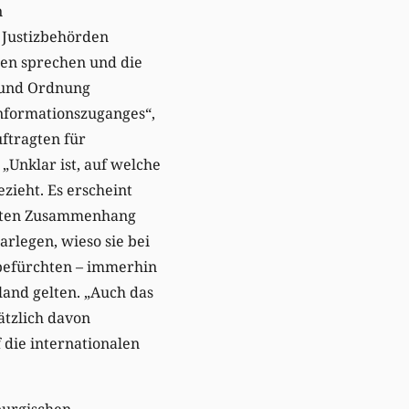
n
 Justizbehörden
en sprechen und die
t und Ordnung
Informationszuganges“,
ftragten für
 „Unklar ist, auf welche
ieht. Es erscheint
rekten Zusammenhang
legen, wieso sie bei
befürchten – immerhin
and gelten. „Auch das
ätzlich davon
 die internationalen
burgischen