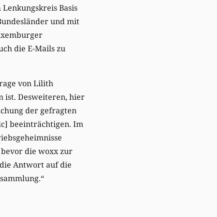
m Lenkungskreis Basis
Bundesländer und mit
Luxemburger
ch die E-Mails zu
age von Lilith
ist. Desweiteren, hier
ichung der gefragten
ic] beeinträchtigen. Im
riebsgeheimnisse
 bevor die woxx zur
die Antwort auf die
ensammlung.“