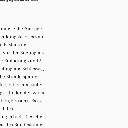
sondere die Aussage,
Lenkungskreises von
e E-Mails der
 vor der Sitzung als
e Einladung zur 47.
eilung aus Schleswig-
lbe Stunde später
 sei bereits „unter
gt.“ In den der woxx
n, zensiert. Es ist
ed des
ng erhielt. Gesichert
ums des Bundeslandes