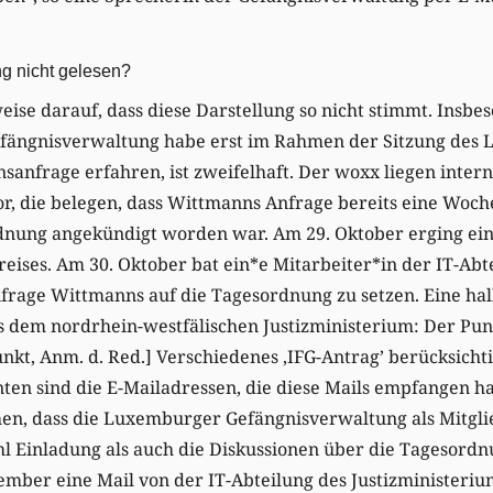
g nicht gelesen?
weise darauf, dass diese Darstellung so nicht stimmt. Insbe
fängnisverwaltung habe erst im Rahmen der Sitzung des 
anfrage erfahren, ist zweifelhaft. Der woxx liegen intern
, die belegen, dass Wittmanns Anfrage bereits eine Woche
dnung angekündigt worden war. Am 29. Oktober erging ein
eises. Am 30. Oktober bat ein*e Mitarbeiter*in der IT-Abt
nfrage Wittmanns auf die Tagesordnung zu setzen. Eine ha
dem nordrhein-westfälischen Justizministerium: Der Punkt
t, Anm. d. Red.] Verschiedenes ‚IFG-Antrag’ berücksichti
n sind die E-Mailadressen, die diese Mails empfangen habe
en, dass die Luxemburger Gefängnisverwaltung als Mitgli
 Einladung als auch die Diskussionen über die Tagesordnu
ovember eine Mail von der IT-Abteilung des Justizministeri