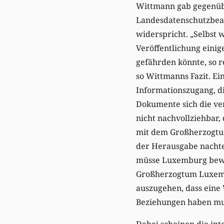
Wittmann gab gegenübe
Landesdatenschutzbeau
widerspricht. „Selbst
Veröffentlichung eini
gefährden könnte, so r
so Wittmanns Fazit. Ei
Informationszugang, die
Dokumente sich die v
nicht nachvollziehbar
mit dem Großherzogtum
der Herausgabe nachte
müsse Luxemburg bewus
Großherzogtum Luxembu
auszugehen, dass eine
Beziehungen haben mu
Dabei scheinen die in