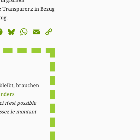
e Transparenz in Bezug
nig.
astodon
Facebook
Bluesky
WhatsApp
Email
Copy
Link
 bleibt, brauchen
anders
i n'est possible
issez le montant