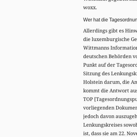
woxx.
Wer hat die Tagesordnun
Allerdings gibt es Hin
die luxemburgische Ge
Wittmanns Informations
deutschen Behörden vor
Punkt auf der Tagesor
Sitzung des Lenkungskr
Holstein darum, die A
kommt die Antwort aus 
TOP [Tagesordnungspunk
vorliegenden Dokumente
jedoch davon auszugeh
Lenkungskreises sowohl
ist, dass sie am 22. N