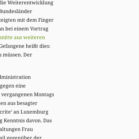
ie Weiterentwicklung
 Bundesländer
zeigten mit dem Finger
nn bei einem Vortrag
hnitte aus weiteren
 Gefangene heißt dies:
zu müssen. Der
dministration
 gegen eine
es vergangenen Montags
nen aus besagter
crite‘ an Luxemburg
g Kenntnis davon. Das
waltungen Frau
ail gegenüber der