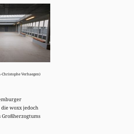
an-Christophe Verhaegen)
xemburger
n die woxx jedoch
es Großherzogtums