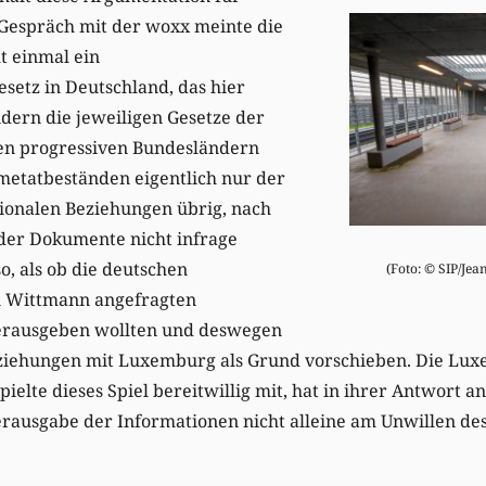
 Gespräch mit der woxx meinte die
ht einmal ein
esetz in Deutschland, das hier
ern die jeweiligen Gesetze der
gen progressiven Bundesländern
metatbeständen eigentlich nur der
tionalen Beziehungen übrig, nach
der Dokumente nicht infrage
o, als ob die deutschen
(Foto: © SIP/Je
n Wittmann angefragten
herausgeben wollten und deswegen
eziehungen mit Luxemburg als Grund vorschieben. Die Lu
ielte dieses Spiel bereitwillig mit, hat in ihrer Antwort a
erausgabe der Informationen nicht alleine am Unwillen d