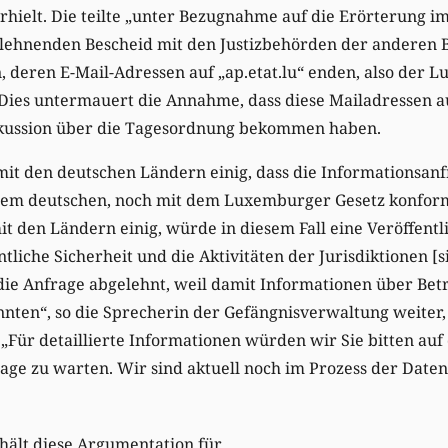
hielt. Die teilte „unter Bezugnahme auf die Erörterung i
blehnenden Bescheid mit den Justizbehörden der anderen 
 deren E-Mail-Adressen auf „ap.etat.lu“ enden, also der 
Dies untermauert die Annahme, dass diese Mailadressen au
skussion über die Tagesordnung bekommen haben.
t den deutschen Ländern einig, dass die Informationsanfr
m deutschen, noch mit dem Luxemburger Gesetz konform 
 den Ländern einig, würde in diesem Fall eine Veröffentl
tliche Sicherheit und die Aktivitäten der Jurisdiktionen [s
die Anfrage abgelehnt, weil damit Informationen über Bet
nten“, so die Sprecherin der Gefängnisverwaltung weiter,
Für detaillierte Informationen würden wir Sie bitten auf 
age zu warten. Wir sind aktuell noch im Prozess der Dat
 hält diese Argumentation für