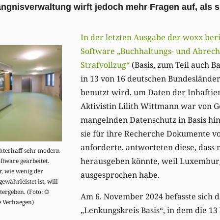
ngnisverwaltung wirft jedoch mehr Fragen auf, als s
In der letzten Ausgabe der woxx ber
Software „Buchhaltungs- und Abrec
Strafvollzug“
(Basis, zum Teil auch B
in 13 von 16 deutschen Bundeslände
benutzt wird, um Daten der Inhaftie
Aktivistin Lilith Wittmann war von 
mangelnden Datenschutz in Basis hi
sie für ihre Recherche Dokumente v
anforderte, antworteten diese, dass 
hterhaff sehr modern
herausgeben könnte, weil Luxembur
oftware gearbeitet.
, wie wenig der
ausgesprochen habe.
währleistet ist, will
tergeben. (Foto: ©
Am 6. November 2024 befasste sich
e Verhaegen)
„Lenkungskreis Basis“, in dem die 13