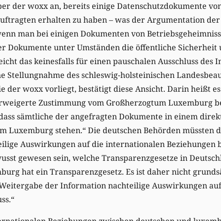
r der woxx an, bereits einige Datenschutzdokumente vo
ftragten erhalten zu haben – was der Argumentation der
 wenn man bei einigen Dokumenten von Betriebsgeheimniss
ger Dokumente unter Umständen die öffentliche Sicherhei
eicht das keinesfalls für einen pauschalen Ausschluss des 
ne Stellungnahme des schleswig-holsteinischen Landesbeau
 der woxx vorliegt, bestätigt diese Ansicht. Darin heißt es
erweigerte Zustimmung vom Großherzogtum Luxemburg bez
, dass sämtliche der angefragten Dokumente in einem di
 Luxemburg stehen.“ Die deutschen Behörden müssten dar
ilige Auswirkungen auf die internationalen Beziehungen 
st gewesen sein, welche Transparenzgesetze in Deutschl
rg hat ein Transparenzgesetz. Es ist daher nicht grunds
 Weitergabe der Information nachteilige Auswirkungen auf
ss.“
ternationalen Beziehungen zwischen deutschen und luxem