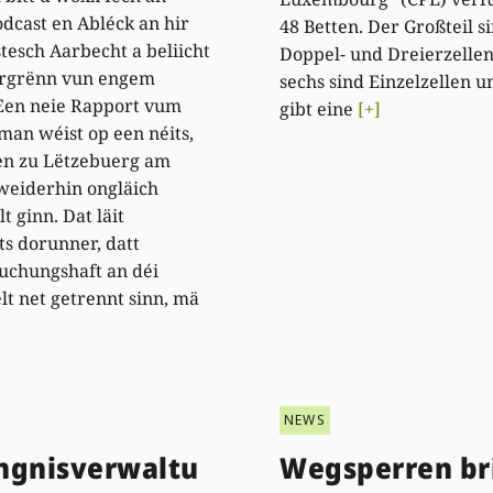
dcast en Abléck an hir
48 Betten. Der Großteil s
stesch Aarbecht a beliicht
Doppel- und Dreierzellen
rgrënn vun engem
sechs sind Einzelzellen u
 Een neie Rapport vum
gibt eine
[+]
an wéist op een néits,
en zu Lëtzebuerg am
weiderhin ongläich
t ginn. Dat läit
ts dorunner, datt
uchungshaft an déi
lt net getrennt sinn, mä
NEWS
ngnisverwaltu
Wegsperren br