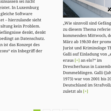
sinsassen sei nicht
istet. In Luxemburg
 gleiche Software
t – hierzulande sieht
„Wie sinnvoll sind Gefäng
altung kein Problem.
zu diesem Thema referie
efängnisse denkt, denkt
kommenden Mittwoch, d
bedingt an Datenschutz.
März ab 19h30 der prom
 ist das Konzept des
Jurist und Kriminologe 
cons“ ein Inbegriff der
Galli auf Einladung von „
eraus
[+]
an elo?“ im
Drescherhaus in Luxemb
Dommeldingen. Galli (Ja
1973) war von 2001 bis 2
Deutschland im Strafvollz
zuletzt als
[+]