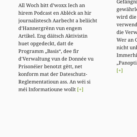
Gefängni
All Woch bitt d’woxx Iech an
gewährle
hirem Podcast en Abléck an hir
wird die
journalistesch Aarbecht a beliicht
verwende
d’Hannergrënn vun engem
die Verw
Artikel. Eng däitsch Aktivistin
Wer an G
huet opgedeckt, datt de
nicht un
Programm „Basis“, dee fir
Immerhin
d'Verwaltung vun de Donnée vu
„Panopti
Prisonéier benotzt gëtt, net
[+]
konform mat der Dateschutz-
Reglementatioun ass. An wéi si
méi Informatioune wollt
[+]