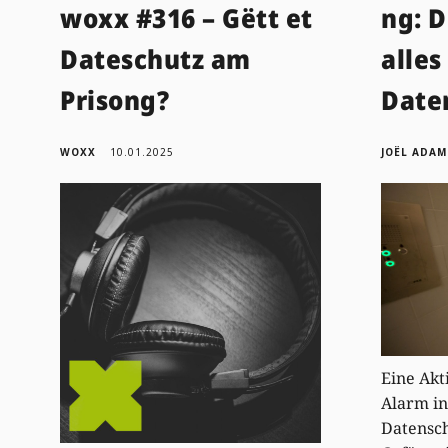
woxx #316 – Gëtt et
ng: D
Dateschutz am
alles
Prisong?
Date
WOXX
10.01.2025
JOËL ADAM
Eine Akt
Alarm in
Datensc