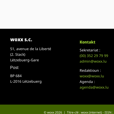
woxx s.c.
Kontakt
51, avenue de la Liberté
Sekretariat :
(2. Stack)
(00)
352 29 79 99
Lëtzebuerg-Gare
admin@woxx.lu
Post
Redaktioun :
BP 684
woxx@woxx.lu
L-2016 Lëtzebuerg
Agenda :
agenda@woxx.lu
© woxx 2026 | Titre-clé : woxx (internet) - ISSN