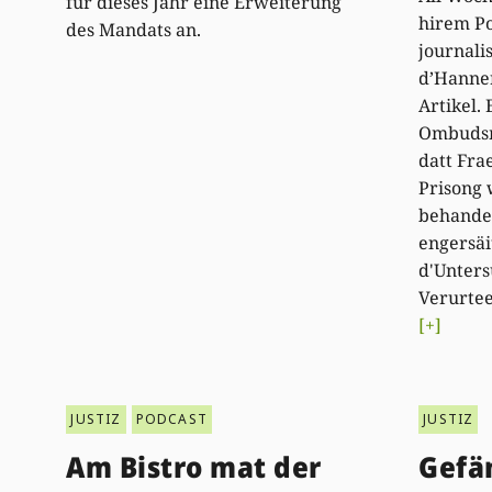
für dieses Jahr eine Erweiterung
hirem Po
des Mandats an.
journali
d’Hanne
Artikel.
Ombudsm
datt Fra
Prisong 
behandel
engersäi
d'Unters
Verurtee
[+]
JUSTIZ
PODCAST
JUSTIZ
Am Bistro mat der
Gefä