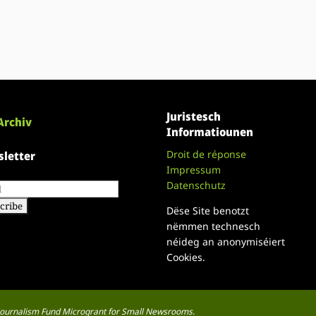
Juristesch
Archiv
Informatiounen
Droit de réponse
letter
Impressum
Datenschutz
Dëse Site benotzt
nëmmen technesch
néideg an anonymiséiert
Cookies.
a Journalism Fund Microgrant for Small Newsrooms.