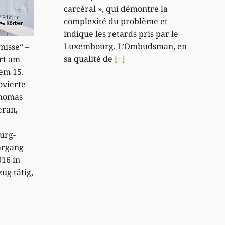
carcéral », qui démontre la
complexité du problème et
indique les retards pris par le
Luxembourg. L’Ombudsman, en
nisse“ –
sa qualité de
[+]
rt am
em 15.
ovierte
Thomas
eran,
urg-
hrgang
016 in
ug tätig,