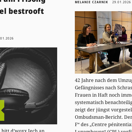
MELANIE CZARNIK
29.01.2026
el bestrooft
.01.2026
42 Jahre nach dem Umzu
Gefängnisses nach Schras
Frauen in Haft noch imm
systematisch benachteilig
zeigt der jüngst vorgestel
Ombudsman-Bericht. Der
F“ des „Centre pénitentia
 bitt d’woxx Iech an
Luxembourg“ (CPL) verf