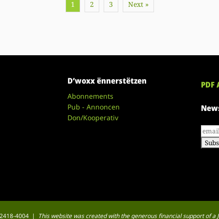
1
2
3
Next »
D’woxx ënnerstëtzen
PDF 
Abonnements
Pub - Annoncen
News
Don/Kooperativ
 : 2418-4004 |
This website was created with the generous financial support of 