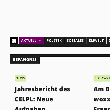
AKTUELL
POLITIK
SOZIALES
ËMWELT
GEFÄNGNIS
NEWS
PODCAS
Jahresbericht des
Am B
CELPL: Neue
woxx
Aufgaben
Frae