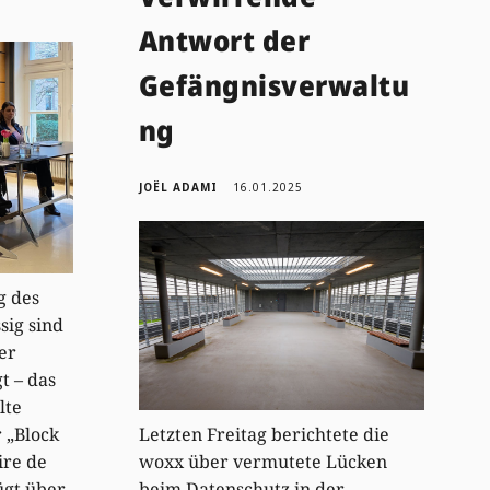
Antwort der
Gefängnisverwaltu
ng
JOËL ADAMI
16.01.2025
g des
sig sind
er
t – das
lte
 „Block
Letzten Freitag berichtete die
ire de
woxx über vermutete Lücken
ügt über
beim Datenschutz in der