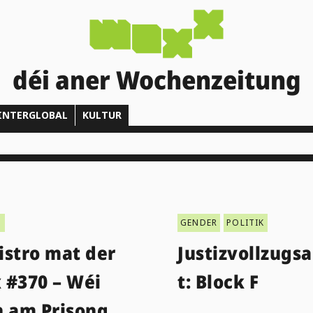
déi aner Wochenzeitung
INTERGLOBAL
KULTUR
T
GENDER
POLITIK
istro mat der
Justizvollzugsa
 #370 – Wéi
t: Block F
n am Prisong