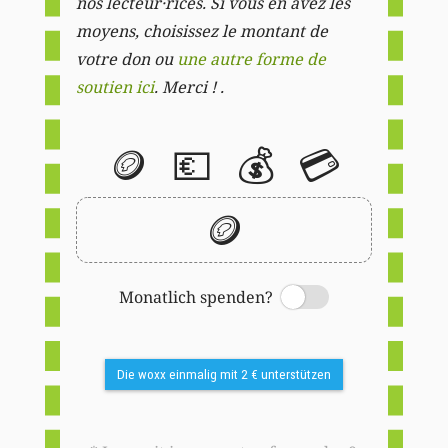
nos lecteur·rices. Si vous en avez les
moyens, choisissez le montant de
votre don ou
une autre forme de
soutien ici
. Merci ! .
🪙
💶
💰
💳
🪙
Monatlich spenden?
Switch
Die woxx einmalig mit 2 € unterstützen