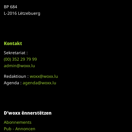
BP 684
L-2016 Lëtzebuerg
Kontakt
Sekretariat :
(00)
352 29 79 99
admin@woxx.lu
Redaktioun :
woxx@woxx.lu
Agenda :
agenda@woxx.lu
D’woxx ënnerstëtzen
Abonnements
Pub - Annoncen