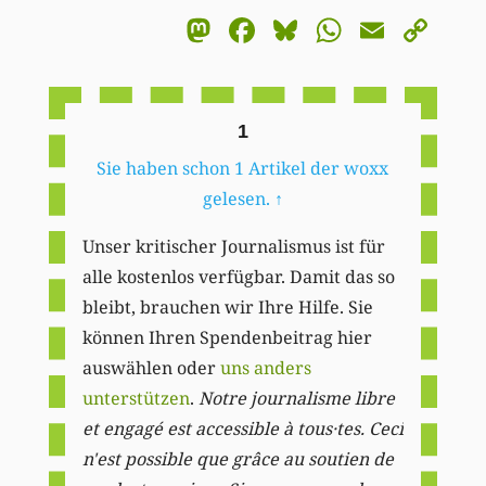
Mastodon
Facebook
Bluesky
WhatsA
Email
Co
Li
1
Sie haben schon 1 Artikel der woxx
gelesen.
↑
Unser kritischer Journalismus ist für
alle kostenlos verfügbar. Damit das so
bleibt, brauchen wir Ihre Hilfe. Sie
können Ihren Spendenbeitrag hier
auswählen oder
uns anders
unterstützen
.
Notre journalisme libre
et engagé est accessible à tous·tes. Ceci
n'est possible que grâce au soutien de