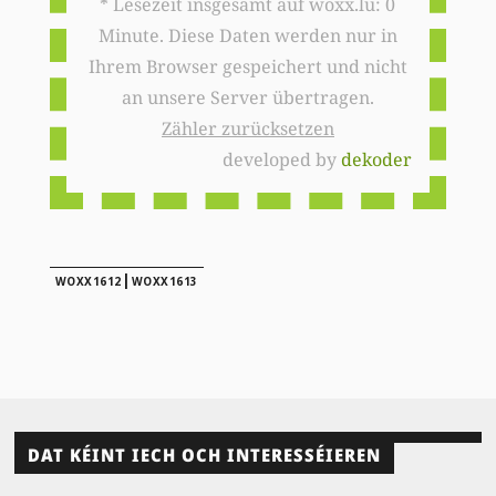
* Lesezeit insgesamt auf woxx.lu: 0
Minute. Diese Daten werden nur in
Ihrem Browser gespeichert und nicht
an unsere Server übertragen.
Zähler zurücksetzen
developed by
dekoder
|
WOXX1612
WOXX1613
DAT KÉINT IECH OCH INTERESSÉIEREN