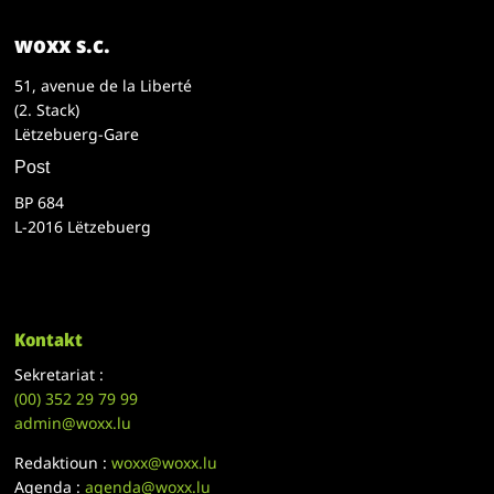
woxx s.c.
51, avenue de la Liberté
(2. Stack)
Lëtzebuerg-Gare
Post
BP 684
L-2016 Lëtzebuerg
Kontakt
Sekretariat :
(00)
352 29 79 99
admin@woxx.lu
Redaktioun :
woxx@woxx.lu
Agenda :
agenda@woxx.lu