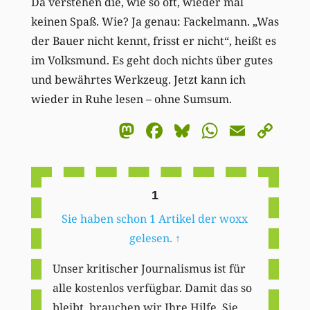
Da verstehen die, wie so oft, wieder mal
keinen Spaß. Wie? Ja genau: Fackelmann. „Was
der Bauer nicht kennt, frisst er nicht“, heißt es
im Volksmund. Es geht doch nichts über gutes
und bewährtes Werkzeug. Jetzt kann ich
wieder in Ruhe lesen – ohne Sumsum.
Mastodon
Facebook
Bluesky
WhatsA
Email
Co
Li
1
Sie haben schon 1 Artikel der woxx
gelesen.
↑
Unser kritischer Journalismus ist für
alle kostenlos verfügbar. Damit das so
bleibt, brauchen wir Ihre Hilfe. Sie