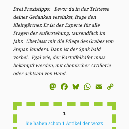
Drei Praxistipps:
Bevor du in der Tristesse
deiner Gedanken versinkst, frage den
Kleingärtner. Er ist der Experte für alle
Fragen der Auferstehung, tausendfach im
Jahr.
Überlasst mir die Pflege des Grabes von
Stepan Bandera. Dann ist der Spuk bald
vorbei.
Egal wie, der Kartoffelkäfer muss
bekämpft werden, mit chemischer Artillerie
oder achtsam von Hand.
Mastodon
Facebook
Bluesky
WhatsA
Email
Co
Li
1
Sie haben schon 1 Artikel der woxx