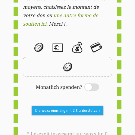
moyens, choisissez le montant de
votre don ou
une autre forme de
soutien ici
. Merci ! .
🪙
💶
💰
💳
🪙
Monatlich spenden?
Switch
Die woxx einmalig mit 2 € unterstützen
* Lesezeit insgesamt auf woxx.lu: 0