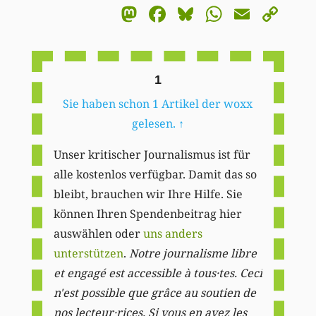
Mastodon
Facebook
Bluesky
WhatsA
Email
Co
Li
1
Sie haben schon 1 Artikel der woxx
gelesen.
↑
Unser kritischer Journalismus ist für
alle kostenlos verfügbar. Damit das so
bleibt, brauchen wir Ihre Hilfe. Sie
können Ihren Spendenbeitrag hier
auswählen oder
uns anders
unterstützen
.
Notre journalisme libre
et engagé est accessible à tous·tes. Ceci
n'est possible que grâce au soutien de
nos lecteur·rices. Si vous en avez les