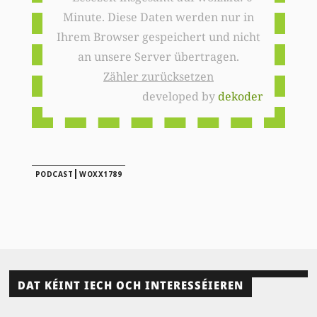
Minute. Diese Daten werden nur in
Ihrem Browser gespeichert und nicht
an unsere Server übertragen.
Zähler zurücksetzen
developed by
dekoder
|
PODCAST
WOXX1789
DAT KÉINT IECH OCH INTERESSÉIEREN