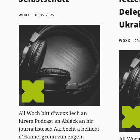
Dele
WOXX
16.05.2025
Ukra
WOXX
09
All Woch bitt d’woxx Iech an
hirem Podcast en Abléck an hir
journalistesch Aarbecht a beliicht
d’Hannergrënn vun engem
All Woch