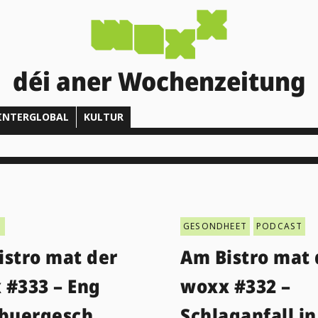
déi aner Wochenzeitung
INTERGLOBAL
KULTUR
T
GESONDHEET
PODCAST
istro mat der
Am Bistro mat 
 #333 – Eng
woxx #332 –
ebuergesch
Schlaganfall in