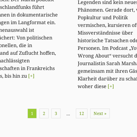
Legenden sind kein neue
schlandfunks führt
Phänomen. Gerade dort, 
nnen in dokumentarische
Popkultur und Politik
gen im Langformat ein.
vermischen, kursieren of
menauswahl ist
Missverständnisse über
ächert: Von politischen
historische Tatsachen od
onellen, die in
Personen. Im Podcast „Yo
and auf Zuflucht hoffen,
Wrong About“ versucht d
achlässigten
Journalistin Sarah Marsh
chaften in Frankreichs
gemeinsam mit ihren Gäs
s, bis hin zu
[+]
Klarheit darüber zu schaf
woher diese
[+]
1
2
3
12
Next »
…