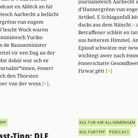
journalistesch Aarbecht a
dcast en Abléck an hir
d’Hannergrënn vun eng
stesch Aarbecht a beliicht
Artikel. E Schlaganfall k
rgrënn vun engem
dacks aus dem Näischt – a 
 D'lescht Woch waren
Betraffener schléit en ta
ministesch Yuriko
aus heiterem Himmel. An
n de Bausseminister
Episod schwätze mir iww
ettel vir een Dag an der
wichtegt awer nach ëm
Mat dobäi war och ee
ënnerschatte Gesondhee
urnalist*innen, ënnert
Firwat gëtt
[+]
ch den Thorsten
ber vun der woxx
[+]
.
IPP
KULTUR AM ALLGEMENGEN
KULTURTIPP
PODCAST
st-Tipp: DLF