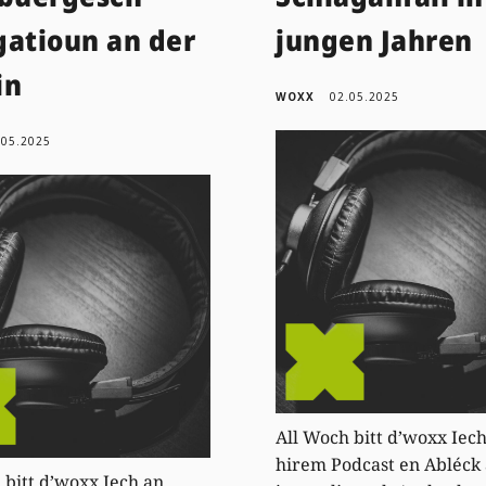
gatioun an der
jungen Jahren
in
WOXX
02.05.2025
.05.2025
All Woch bitt d’woxx Iec
hirem Podcast en Abléck 
 bitt d’woxx Iech an