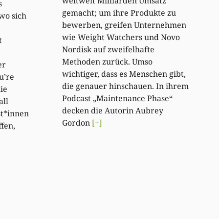
weltweit Milliarden Umsatz
s
gemacht; um ihre Produkte zu
wo sich
bewerben, greifen Unternehmen
wie Weight Watchers und Novo
t
Nordisk auf zweifelhafte
Methoden zurück. Umso
er
wichtiger, dass es Menschen gibt,
u’re
die genauer hinschauen. In ihrem
ie
Podcast „Maintenance Phase“
all
decken die Autorin Aubrey
t*innen
Gordon
[+]
fen,