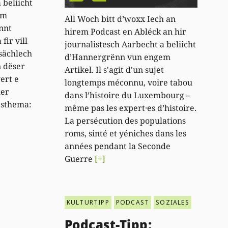
 beliicht
em
All Woch bitt d’woxx Iech an
ënnt
hirem Podcast en Abléck an hir
fir vill
journalistesch Aarbecht a beliicht
tsächlech
d’Hannergrënn vun engem
 dëser
Artikel. Il s'agit d'un sujet
ert e
longtemps méconnu, voire tabou
mer
dans l’histoire du Luxembourg –
tsthema:
même pas les expert·es d’histoire.
La persécution des populations
roms, sinté et yéniches dans les
années pendant la Seconde
Guerre
[+]
KULTURTIPP
PODCAST
SOZIALES
Podcast-Tipp: