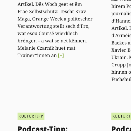
Artikel. Dës Woch geet et ëm
hirem Po
Frae-Selbstschutz: Tëscht Krav
journali
Maga, Orange Week a politescher
d’Hanne
Verantwortung stellt sech d’Fro,
Artikel.
wat esou Coursë wierklech
d'Arméis
bréngen – a wat se net kënnen.
Backes a
Melanie Czarnik huet mat
Xavier B
Trainer*innen an
[+]
Ukrain. 
Grupp Jo
hinnen o
Fuchshu
KULTURTIPP
KULTURT
Podcast-Tipp:
Podca