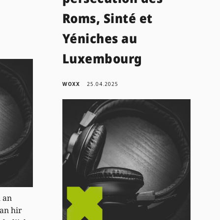
Roms, Sinté et
Yéniches au
Luxembourg
WOXX
25.04.2025
h an
an hir