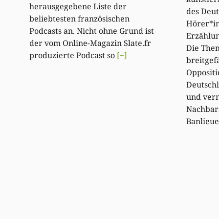
herausgegebene Liste der
des Deut
beliebtesten französischen
Hörer*i
Podcasts an. Nicht ohne Grund ist
Erzählun
der vom Online-Magazin Slate.fr
Die The
produzierte Podcast so
[+]
breitgef
Oppositi
Deutschl
und vern
Nachbars
Banlieue