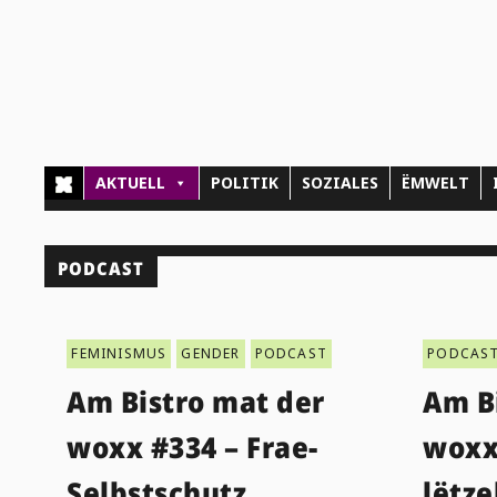
AKTUELL
POLITIK
SOZIALES
ËMWELT
PODCAST
FEMINISMUS
GENDER
PODCAST
PODCAS
Am Bistro mat der
Am B
woxx #334 – Frae-
woxx
Selbstschutz
lëtz