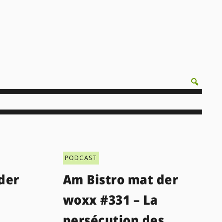
PODCAST
der
Am Bistro mat der
woxx #331 – La
persécution des