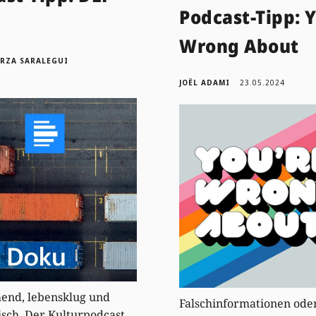
Podcast-Tipp: 
u
Wrong About
ORZA SARALEGUI
JOËL ADAMI
23.05.2024
end, lebensklug und
Falschinformationen ode
isch. Der Kulturpodcast