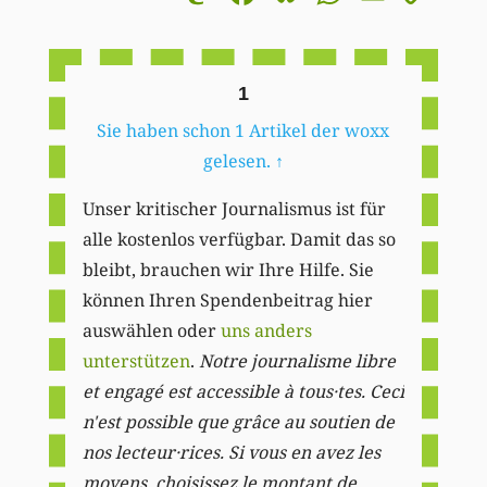
Li
1
Sie haben schon 1 Artikel der woxx
gelesen.
↑
Unser kritischer Journalismus ist für
alle kostenlos verfügbar. Damit das so
bleibt, brauchen wir Ihre Hilfe. Sie
können Ihren Spendenbeitrag hier
auswählen oder
uns anders
unterstützen
.
Notre journalisme libre
et engagé est accessible à tous·tes. Ceci
n'est possible que grâce au soutien de
nos lecteur·rices. Si vous en avez les
moyens, choisissez le montant de