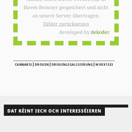
Ihrem Browser gespeichert und nicht
an unsere Server übertragen.
Zähler zurücksetzen
developed by
dekoder
|
|
|
CANNABIS
DROGEN
DROGENLEGALISIERUNG
WOXX1523
DAT KÉINT IECH OCH INTERESSÉIEREN