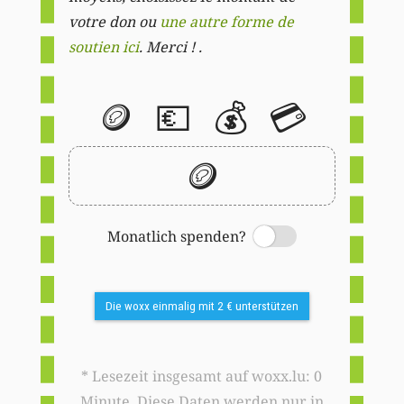
votre don ou
une autre forme de
soutien ici
. Merci ! .
🪙
💶
💰
💳
🪙
Monatlich spenden?
Switch
Die woxx einmalig mit 2 € unterstützen
* Lesezeit insgesamt auf woxx.lu: 0
Minute. Diese Daten werden nur in