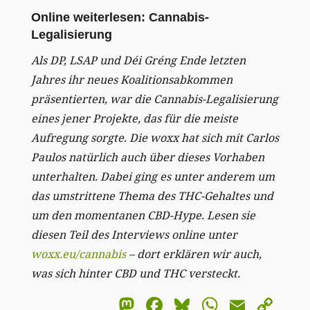
Online weiterlesen: Cannabis-
Legalisierung
Als DP, LSAP und Déi Gréng Ende letzten
Jahres ihr neues Koalitionsabkommen
präsentierten, war die Cannabis-Legalisierung
eines jener Projekte, das für die meiste
Aufregung sorgte. Die woxx hat sich mit Carlos
Paulos natürlich auch über dieses Vorhaben
unterhalten. Dabei ging es unter anderem um
das umstrittene Thema des THC-Gehaltes und
um den momentanen CBD-Hype. Lesen sie
diesen Teil des Interviews online unter
woxx.eu/cannabis
– dort erklären wir auch,
was sich hinter CBD und THC versteckt.
Mastodon
Facebook
Bluesky
WhatsA
Email
Co