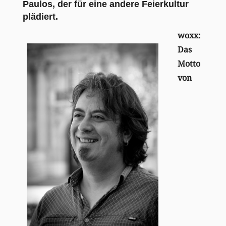
Paulos, der für eine andere Feierkultur
plädiert.
woxx:
Das
Motto
von