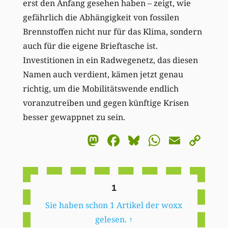
erst den Anfang gesehen haben – zeigt, wie
gefährlich die Abhängigkeit von fossilen
Brennstoffen nicht nur für das Klima, sondern
auch für die eigene Brieftasche ist.
Investitionen in ein Radwegenetz, das diesen
Namen auch verdient, kämen jetzt genau
richtig, um die Mobilitätswende endlich
voranzutreiben und gegen künftige Krisen
besser gewappnet zu sein.
Mastodon
Facebook
Bluesky
WhatsA
Email
Co
Li
1
Sie haben schon 1 Artikel der woxx
gelesen.
↑