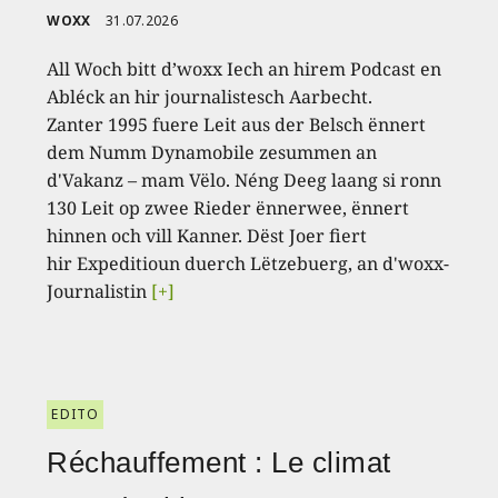
WOXX
31.07.2026
All Woch bitt d’woxx Iech an hirem Podcast en
Abléck an hir journalistesch Aarbecht.
Zanter 1995 fuere Leit aus der Belsch ënnert
dem Numm Dynamobile zesummen an
d'Vakanz – mam Vëlo. Néng Deeg laang si ronn
130 Leit op zwee Rieder ënnerwee, ënnert
hinnen och vill Kanner. Dëst Joer fiert
hir Expeditioun duerch Lëtzebuerg, an d'woxx-
Journalistin
[+]
EDITO
Réchauffement : Le climat