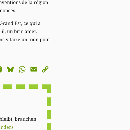
ubventions de la région
nnoncés.
Grand Est, ce qui a
il, un brin amer.
nc y faire un tour, pour
astodon
Facebook
Bluesky
WhatsApp
Email
Copy
Link
 bleibt, brauchen
anders