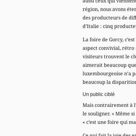
aussi ceux qui viennent
région, nous avons éte
des producteurs de dif
d’Italie : cinq product
La foire de Gorcy, c’es
aspect convivial, rétro
visiteurs trouvent le 
aimerait beaucoup que ç
luxembourgeoise n’a pas
beaucoup la disparition
Un public ciblé
Mais contrairement à l’O
le souligner. « Même si
« c’est une foire qui m
Ce qui fait la joie des 