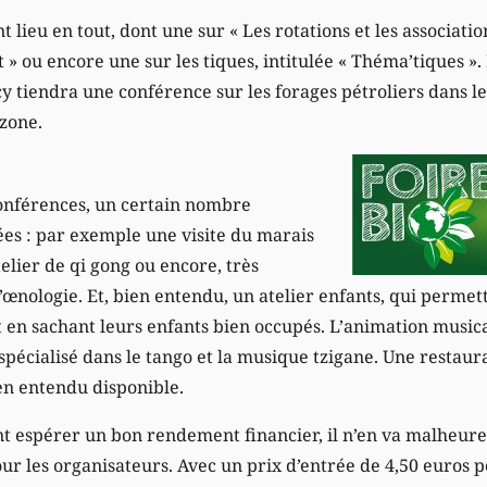
 lieu en tout, dont une sur « Les rotations et les associati
 » ou encore une sur les tiques, intitulée « Théma’tiques ». 
tiendra une conférence sur les forages pétroliers dans le
zone.
nférences, un certain nombre
ées : par exemple une visite du marais
telier de qi gong ou encore, très
’œnologie. Et, bien entendu, un atelier enfants, qui perme
ut en sachant leurs enfants bien occupés. L’animation music
 spécialisé dans le tango et la musique tzigane. Une restaur
en entendu disponible.
nt espérer un bon rendement financier, il n’en va malheu
 les organisateurs. Avec un prix d’entrée de 4,50 euros p