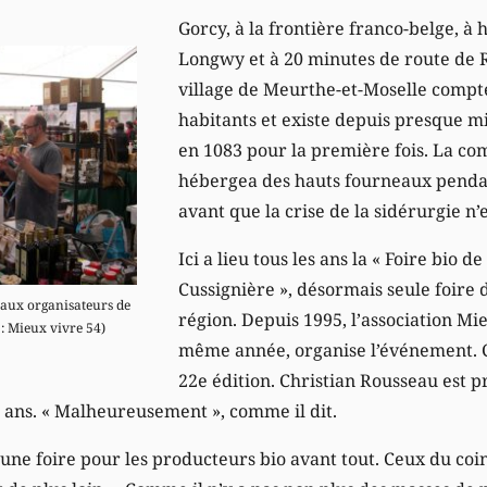
Gorcy, à la frontière franco-belge, à 
Longwy et à 20 minutes de route de 
village de Meurthe-et-Moselle compt
habitants et existe depuis presque mil
en 1083 pour la première fois. La c
hébergea des hauts fourneaux pendan
avant que la crise de la sidérurgie n’e
Ici a lieu tous les ans la « Foire bio d
Cussignière », désormais seule foire 
 aux organisateurs de
région. Depuis 1995, l’association Mie
 : Mieux vivre 54)
même année, organise l’événement. C
22e édition. Christian Rousseau est p
2 ans. « Malheureusement », comme il dit.
t une foire pour les producteurs bio avant tout. Ceux du coi