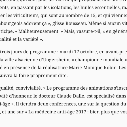
s, en passant par les isolations, les huiles essentielles, ma
ier les viticulteurs, qui sont au nombre de 15, et qui vienne
bourgeois adorent ça », glisse Rousseau. Même si aucun vi
icipe. « Malheureusement. » Mais, rassure-t-il, « en généra
alité et la variété ».
t trois jours de programme : mardi 17 octobre, en avant-prem
 la ville alsacienne d’Ungersheim, « championne mondiale » 
é en présence de la réalisatrice Marie-Monique Robin. Les
suivra la foire proprement dite.
qualité, convivialité. » Le programme des animations s’inscri
nvité d’honneur, le docteur Claude Dalle, est spécialisé da
ti-âge ». Il tiendra deux conférences, une sur la question du 
i, et une sur « La médecine anti-âge 2017 : bien plus que vou