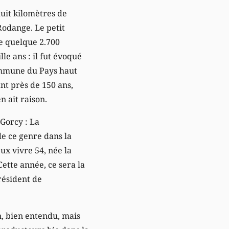
huit kilomètres de
Rodange. Le petit
e quelque 2.700
le ans : il fut évoqué
ommune du Pays haut
t près de 150 ans,
n ait raison.
e Gorcy : La
de ce genre dans la
ux vivre 54, née la
ette année, ce sera la
résident de
n, bien entendu, mais