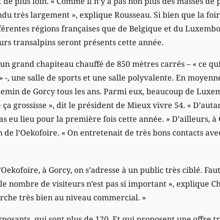
 de plus loin. « Comme il n’y a pas non plus des masses de 
ndu très largement », explique Rousseau. Si bien que la foi
férentes régions françaises que de Belgique et du Luxembo
eurs transalpins seront présents cette année.
t un grand chapiteau chauffé de 850 mètres carrés – « ce qu
 » -, une salle de sports et une salle polyvalente. En moyenne
chemin de Gorcy tous les ans. Parmi eux, beaucoup de Luxe
a grossisse », dit le président de Mieux vivre 54. « D’auta
 eu lieu pour la première fois cette année. » D’ailleurs, à
 de l’Oekofoire. « On entretenait de très bons contacts avec
ekofoire, à Gorcy, on s’adresse à un public très ciblé. Faute
 le nombre de visiteurs n’est pas si important », explique C
arche très bien au niveau commercial. »
exposants, qui sont plus de 120. Et qui proposent une offre t