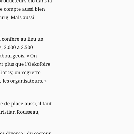
producteurs bio dans la
re compte aussi bien
urg. Mais aussi
i confère au lieu un
, 3.000 à 3.500
mbourgeois. « On
nt plus que l’Oekofoire
 Gorcy, on regrette
 les organisateurs. »
 de place aussi, il faut
hristian Rousseau,
rès diverse : du secteur