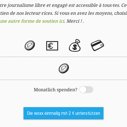
re journalisme libre et engagé est accessible à tous·tes. Cec
ien de nos lecteur·rices. Si vous en avez les moyens, chois
une autre forme de soutien ici
. Merci ! .
🪙
💶
💰
💳
🪙
Monatlich spenden?
Switch
Die woxx einmalig mit 2 € unterstützen