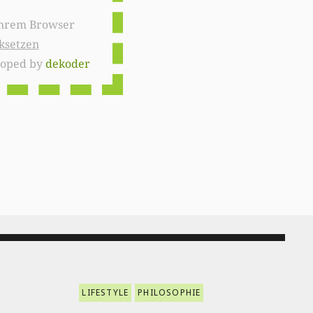
ksetzen
loped by
dekoder
LIFESTYLE
PHILOSOPHIE