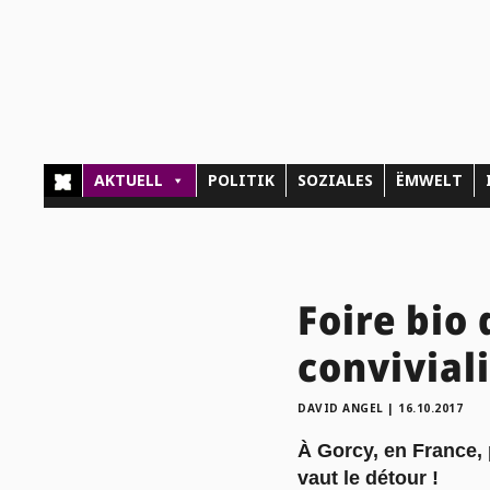
AKTUELL
POLITIK
SOZIALES
ËMWELT
Foire bio 
convivial
DAVID ANGEL
|
16.10.2017
À Gorcy, en France, p
vaut le détour !