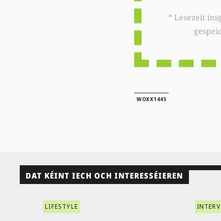
* Lesezeit insgesamt auf woxx.lu: 
gespei
WOXX1445
DAT KÉINT IECH OCH INTERESSÉIEREN
LIFESTYLE
INTERV