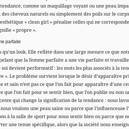
 tendance, comme un maquillage voyant ou une peau imparf
né, des cheveux naturels ou simplement des poils sur le cor
L’esthétique « clean girl » pénalise celles qui ne corresponde
gnifie « propre ».
me parfaite
lus qu’un look. Elle reflète dans une large mesure ce que notr
elant que la femme parfaite a une vie parfaite et travaill
oi devient performatif : les mots les plus associés à la t
love ». Le problème survient lorsque le désir d’apparaître pr
e et sain n’est pas ce que l’on fait pour apparaître d’une c
e que l’on fait pour se sentir bien, que l’on publie ou non 
jacente qui change la signification de la tendance : nous lav
 nous voulons une peau saine ou parce que l’influenceuse 
ons à la salle de sport pour nous sentir bien ou parce que 
er une tenue spécifique, alors que la société nous enseign