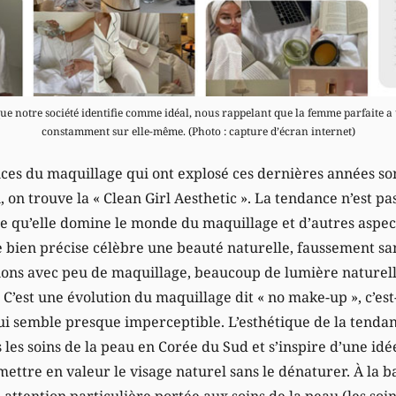
 que notre société identifie comme idéal, nous rappelant que la femme parfaite a 
constamment sur elle-même. (Photo : capture d’écran internet)
s du maquillage qui ont explosé ces dernières années son
, on trouve la « Clean Girl Aesthetic ». La tendance n’est pa
 qu’elle domine le monde du maquillage et d’autres aspects
ue bien précise célèbre une beauté naturelle, faussement sans
ions avec peu de maquillage, beaucoup de lumière naturelle
 C’est une évolution du maquillage dit « no make-up », c’es
qui semble presque imperceptible. L’esthétique de la tenda
 les soins de la peau en Corée du Sud et s’inspire d’une id
mettre en valeur le visage naturel sans le dénaturer. À la b
 attention particulière portée aux soins de la peau (les soi