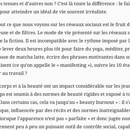
s tenues et d’autres non ? C’est là toute la différence : le f
pour atteindre un idéal de vie souvent irréaliste.
ut ce que nous voyons sur les réseaux sociaux est le fruit d
use et de filtres. Le mode de vie présenté sur les réseaux s
de la fiction. Il est incompatible avec le rythme imposé par la
e lever deux heures plus tôt pour faire du yoga, méditer, p
base de matcha latte, écrire des phrases motivantes dans s
isent (ce qu’on appelle le « manifesting »), suivre les 10 ét
r au travail ?
corps et à la beauté ont un impact considérable sur les jeun
ps est soumis à des normes de beauté rigides et exposé à t
Dans certains cas, cela va jusqu’au « beauty burnout » : il s
que, influencée par des récits et des normes inatteignables
orsque l’apparence n’est pas « parfaite » et donc jugée no
ennent peu à peu un puissant outil de contrôle social, capab