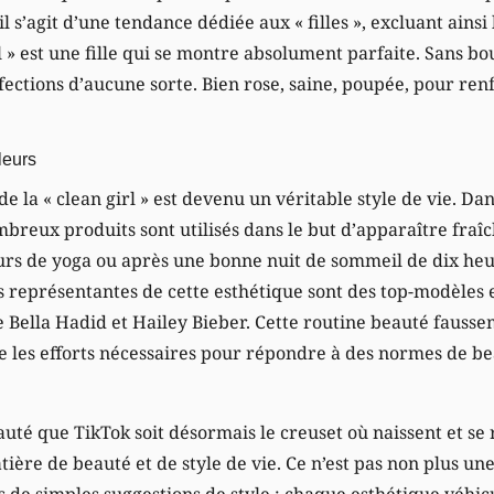
l s’agit d’une tendance dédiée aux « filles », excluant ainsi
rl » est une fille qui se montre absolument parfaite. Sans bo
fections d’aucune sorte. Bien rose, saine, poupée, pour ren
leurs
e la « clean girl » est devenu un véritable style de vie. Dan
ombreux produits sont utilisés dans le but d’apparaître fraî
urs de yoga ou après une bonne nuit de sommeil de dix heur
es représentantes de cette esthétique sont des top-modèles 
 Bella Hadid et Hailey Bieber. Cette routine beauté fausse
he les efforts nécessaires pour répondre à des normes de b
uté que TikTok soit désormais le creuset où naissent et se
ière de beauté et de style de vie. Ce n’est pas non plus u
 de simples suggestions de style : chaque esthétique véhicu