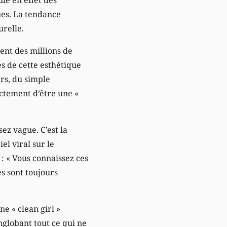
ues. La tendance
urelle.
ent des millions de
 de cette esthétique
ers, du simple
actement d’être une «
ez vague. C’est la
el viral sur le
 : « Vous connaissez ces
es sont toujours
ne « clean girl »
englobant tout ce qui ne