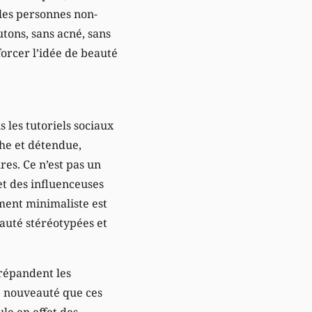
 les personnes non-
utons, sans acné, sans
forcer l’idée de beauté
s les tutoriels sociaux
che et détendue,
es. Ce n’est pas un
et des influenceuses
ment minimaliste est
eauté stéréotypées et
 répandent les
ne nouveauté que ces
le en effet des