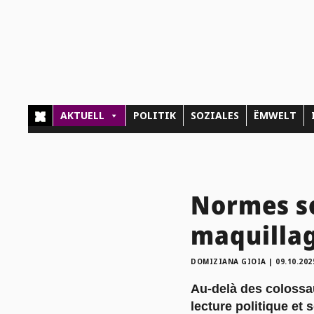
AKTUELL
POLITIK
SOZIALES
ËMWELT
Normes soc
maquillag
DOMIZIANA GIOIA
|
09.10.202
Au-delà des colossau
lecture politique et