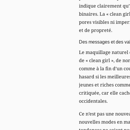
indique clairement qu’i
binaires. La « clean gi
pores visibles ni imper
et de propreté.
Des messages et des va
Le maquillage naturel d
de « clean girl », de n
comme à la fin d’un co
hasard si les meilleur
jeunes et riches comme
critiquée, car elle cac
occidentales.
Ce n’est pas une nouvea
nouvelles modes en mat
tendances ne soient pas