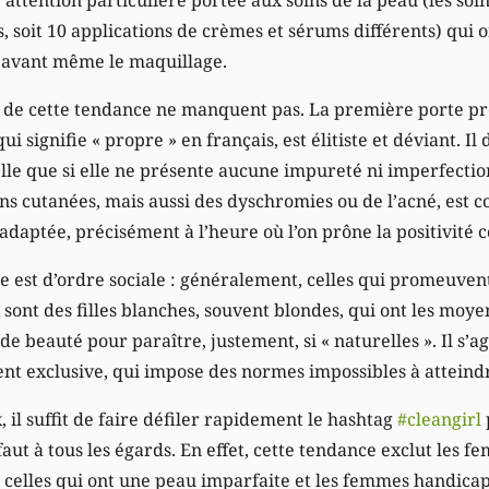
 soit 10 applications de crèmes et sérums différents) qui o
 avant même le maquillage.
 de cette tendance ne manquent pas. La première porte pr
 qui signifie « propre » en français, est élitiste et déviant. Il
lle que si elle ne présente aucune impureté ni imperfection
ns cutanées, mais aussi des dyschromies ou de l’acné, est
nadaptée, précisément à l’heure où l’on prône la positivité 
est d’ordre sociale : généralement, celles qui promeuvent
 sont des filles blanches, souvent blondes, qui ont les moyen
 beauté pour paraître, justement, si « naturelles ». Il s’a
t exclusive, qui impose des normes impossibles à atteind
, il suffit de faire défiler rapidement le hashtag
#cleangirl
faut à tous les égards. En effet, cette tendance exclut les f
 celles qui ont une peau imparfaite et les femmes handicap