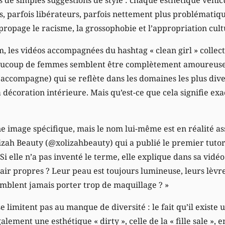
s, parfois libérateurs, parfois nettement plus problématiq
» propage le racisme, la grossophobie et l’appropriation cult
, les vidéos accompagnées du hashtag « clean girl » collect
Beaucoup de femmes semblent être complètement amoureuses
 l’accompagne) qui se reflète dans les domaines les plus div
 décoration intérieure. Mais qu’est-ce que cela signifie ex
 image spécifique, mais le nom lui-même est en réalité ass
zah Beauty (@xolizahbeauty) qui a publié le premier tutori
Si elle n’a pas inventé le terme, elle explique dans sa vidéo
 l’air propres ? Leur peau est toujours lumineuse, leurs lèvr
semblent jamais porter trop de maquillage ? »
 limitent pas au manque de diversité : le fait qu’il existe u
alement une esthétique « dirty », celle de la « fille sale », 