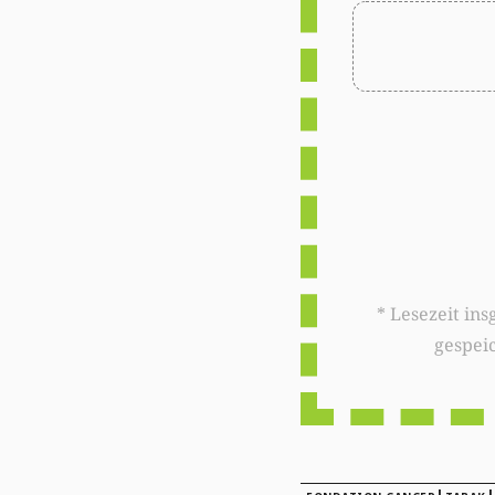
* Lesezeit insgesamt auf woxx.lu: 
gespei