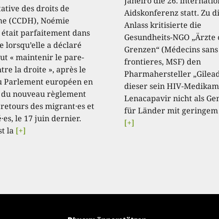
Janeiro die 26. internati
ative des droits de
Aidskonferenz statt. Zu 
e (CCDH), Noémie
Anlass kritisierte die
, était parfaitement dans
Gesundheits-NGO „Ärzte
e lorsqu’elle a déclaré
Grenzen“ (Médecins sans
aut « maintenir le pare-
frontieres, MSF) den
tre la droite », après le
Pharmahersteller „Gilead
u Parlement européen en
dieser sein HIV-Medikam
 du nouveau règlement
Lenacapavir nicht als Ge
 retours des migrant·es et
für Länder mit geringem
·es, le 17 juin dernier.
[+]
st la
[+]