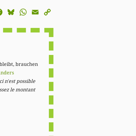
astodon
Facebook
Bluesky
WhatsApp
Email
Copy
Link
 bleibt, brauchen
anders
i n'est possible
issez le montant