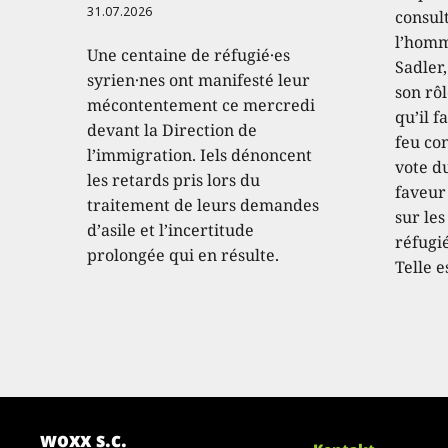
31.07.2026
consult
l’homm
Une centaine de réfugié·es
Sadler
syrien·nes ont manifesté leur
son rôl
mécontentement ce mercredi
qu’il f
devant la Direction de
feu con
l’immigration. Iels dénoncent
vote d
les retards pris lors du
faveur
traitement de leurs demandes
sur les
d’asile et l’incertitude
réfugié
prolongée qui en résulte.
Telle e
woxx s.c.