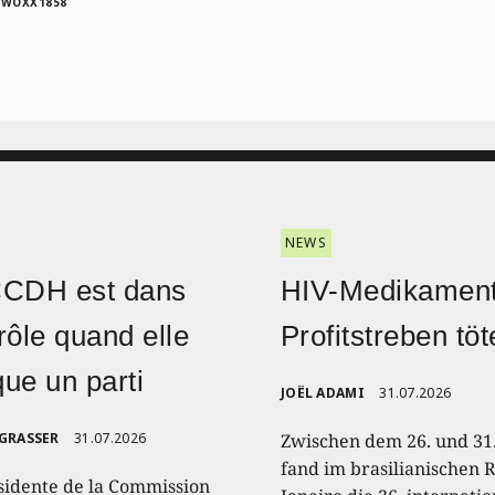
|
WOXX1858
NEWS
CCDH est dans
HIV-Medikament
rôle quand elle
Profitstreben töt
ique un parti
JOËL ADAMI
31.07.2026
 GRASSER
31.07.2026
Zwischen dem 26. und 31.
fand im brasilianischen R
sidente de la Commission