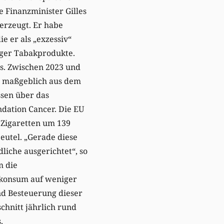
e Finanzminister Gilles
erzeugt. Er habe
e er als „exzessiv“
iger Tabakprodukte.
us. Zwischen 2023 und
n maßgeblich aus dem
ssen über das
ndation Cancer. Die EU
 Zigaretten um 139
eutel. „Gerade diese
iche ausgerichtet“, so
m die
kkonsum auf weniger
nd Besteuerung dieser
chnitt jährlich rund
.