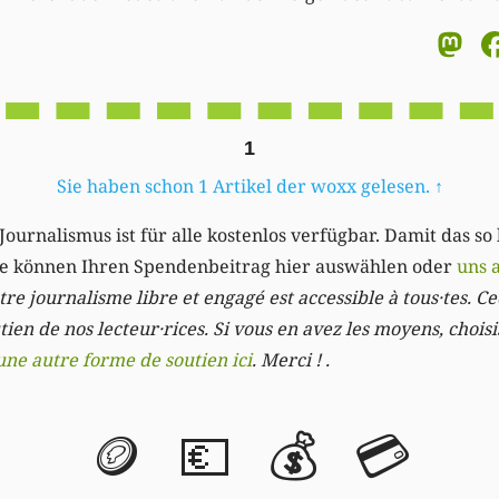
M
1
Sie haben schon 1 Artikel der woxx gelesen.
↑
Journalismus ist für alle kostenlos verfügbar. Damit das so
Sie können Ihren Spendenbeitrag hier auswählen oder
uns 
re journalisme libre et engagé est accessible à tous·tes. Cec
ien de nos lecteur·rices. Si vous en avez les moyens, chois
une autre forme de soutien ici
. Merci ! .
🪙
💶
💰
💳