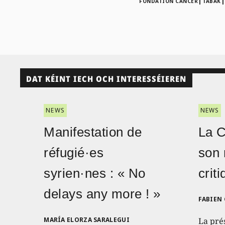
|
FONDATION CANCER
TABAK
DAT KÉINT IECH OCH INTERESSÉIEREN
NEWS
NEWS
Manifestation de
La 
réfugié·es
son 
syrien·nes : « No
crit
delays any more ! »
FABIEN
MARÍA ELORZA SARALEGUI
La pré