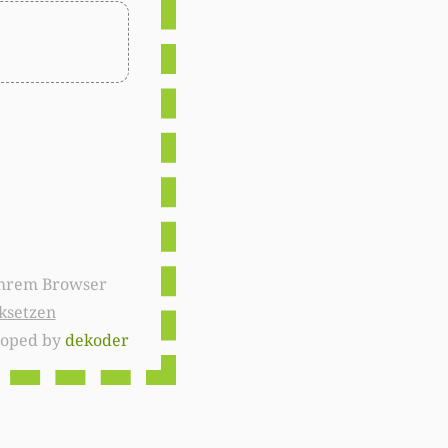
ksetzen
loped by
dekoder