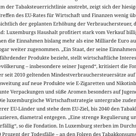
 der Tabaksteuerrichtlinie anstrebt, zeigt sich der hiesig
reffen des EU-Rates für Wirtschaft und Finanzen wenig üb
ichtlich der geplanten Erhöhung der Verbrauchersteuer, di
d: Luxemburgs Haushalt profitiert stark vom Verkauf bill
hen die Einnahmen bislang mehr als eine Milliarde Euro a
sogar weiter zugenommen. „Ein Staat, der seine Einnahme
ährdender Produkte bezieht, stellt wirtschaftliche Intere
ölkerung – insbesondere seiner Jugend“, kritisiert die Fo
er seit 2010 geltenden Mindestverbrauchersteuersätze auf
sweitung auf neue Produkte wie E-Zigaretten und Nikotinb
unte Verpackungen und süße Aromen besonders auf Jugendl
 Die luxemburgische Wirtschaftsstrategie untergrabe zude
erer EU-Länder und stehe dem EU-Ziel, bis 2040 den Taba
duzieren, diametral entgegen. „Eine strenge Regulierung u
erfällig“, so die Fondation. In Luxemburg sterben im Durchs
 Prozent der Todesfälle – an den Folgen des Tabakkonsums