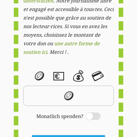
unterstützen
.
Notre journalisme libre
et engagé est accessible à tous·tes. Ceci
n'est possible que grâce au soutien de
nos lecteur·rices. Si vous en avez les
moyens, choisissez le montant de
votre don ou
une autre forme de
soutien ici
. Merci ! .
🪙
💶
💰
💳
🪙
Monatlich spenden?
Switch