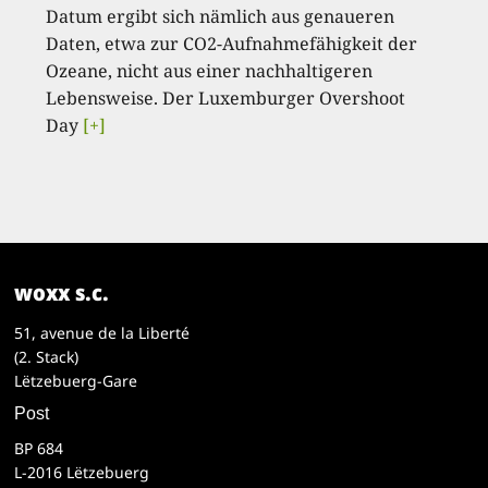
Datum ergibt sich nämlich aus genaueren
Daten, etwa zur CO2-Aufnahmefähigkeit der
Ozeane, nicht aus einer nachhaltigeren
Lebensweise. Der Luxemburger Overshoot
Day
[+]
woxx s.c.
51, avenue de la Liberté
(2. Stack)
Lëtzebuerg-Gare
Post
BP 684
L-2016 Lëtzebuerg