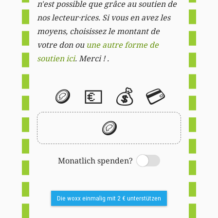
n'est possible que grâce au soutien de
nos lecteur·rices. Si vous en avez les
moyens, choisissez le montant de
votre don ou
une autre forme de
soutien ici
. Merci ! .
🪙
💶
💰
💳
🪙
Monatlich spenden?
Switch
Die woxx einmalig mit 2 € unterstützen