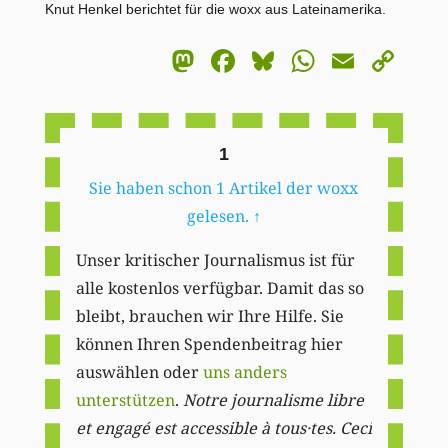
Knut Henkel berichtet für die woxx aus Lateinamerika.
Mastodon
Facebook
Bluesky
WhatsA
Email
Co
Li
1
Sie haben schon 1 Artikel der woxx
gelesen.
↑
Unser kritischer Journalismus ist für
alle kostenlos verfügbar. Damit das so
bleibt, brauchen wir Ihre Hilfe. Sie
können Ihren Spendenbeitrag hier
auswählen oder
uns anders
unterstützen
.
Notre journalisme libre
et engagé est accessible à tous·tes. Ceci