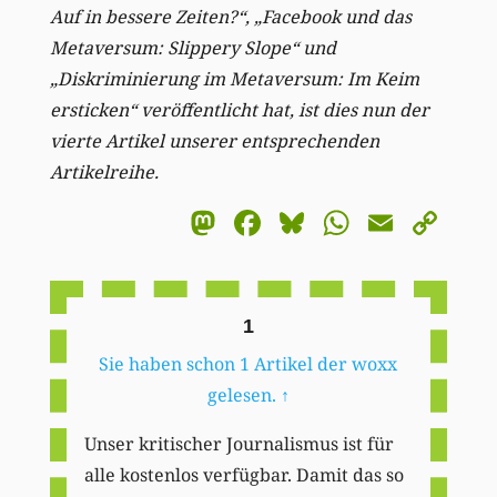
Auf in bessere Zeiten?“, „Facebook und das
Metaversum: Slippery Slope“ und
„Diskriminierung im Metaversum: Im Keim
ersticken“ veröffentlicht hat, ist dies nun der
vierte Artikel unserer entsprechenden
Artikelreihe.
Mastodon
Facebook
Bluesky
WhatsA
Email
Co
Li
1
Sie haben schon 1 Artikel der woxx
gelesen.
↑
Unser kritischer Journalismus ist für
alle kostenlos verfügbar. Damit das so