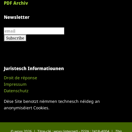
PDF Archiv
Newsletter
Juristesch Informatiounen
Droit de réponse
Impressum
Datenschutz
Dëse Site benotzt nëmmen technesch néideg an
anonymiséiert Cookies.
© woxx 2026 | Titre-clé : woxx (internet) - ISSN : 2418-4004 |
This