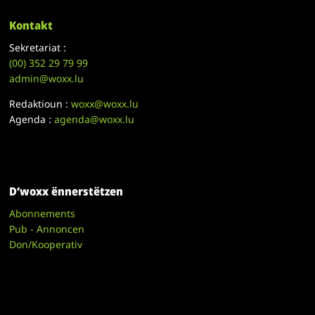
Kontakt
Sekretariat :
(00)
352 29 79 99
admin@woxx.lu
Redaktioun :
woxx@woxx.lu
Agenda :
agenda@woxx.lu
D’woxx ënnerstëtzen
Abonnements
Pub - Annoncen
Don/Kooperativ