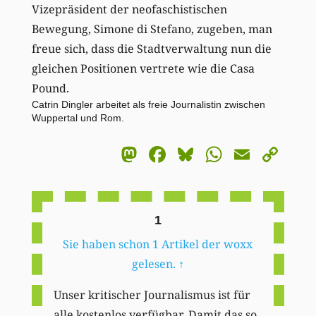
Vizepräsident der neofaschistischen
Bewegung, Simone di Stefano, zugeben, man
freue sich, dass die Stadtverwaltung nun die
gleichen Positionen vertrete wie die Casa
Pound.
Catrin Dingler arbeitet als freie Journalistin zwischen
Wuppertal und Rom.
Mastodon
Facebook
Bluesky
WhatsA
Email
Co
Li
1
Sie haben schon 1 Artikel der woxx
gelesen.
↑
Unser kritischer Journalismus ist für
alle kostenlos verfügbar. Damit das so