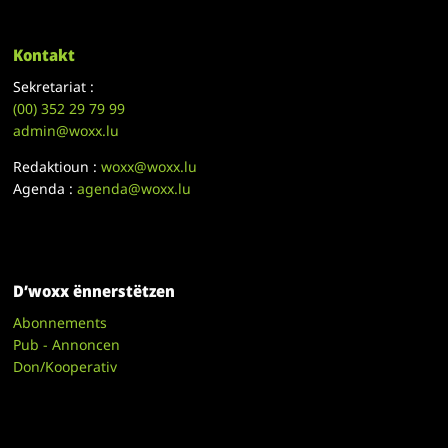
Kontakt
Sekretariat :
(00)
352 29 79 99
admin@woxx.lu
Redaktioun :
woxx@woxx.lu
Agenda :
agenda@woxx.lu
D’woxx ënnerstëtzen
Abonnements
Pub - Annoncen
Don/Kooperativ