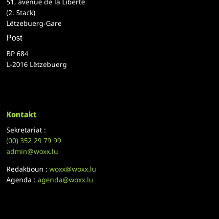
51, avenue de la Liberté
(2. Stack)
Lëtzebuerg-Gare
Post
BP 684
L-2016 Lëtzebuerg
Kontakt
Sekretariat :
(00)
352 29 79 99
admin@woxx.lu
Redaktioun :
woxx@woxx.lu
Agenda :
agenda@woxx.lu