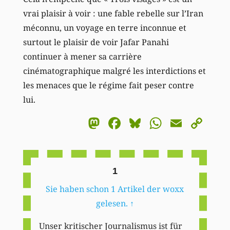
vrai plaisir à voir : une fable rebelle sur l’Iran
méconnu, un voyage en terre inconnue et
surtout le plaisir de voir Jafar Panahi
continuer à mener sa carrière
cinématographique malgré les interdictions et
les menaces que le régime fait peser contre
lui.
Mastodon
Facebook
Bluesky
WhatsA
Email
Co
Li
1
Sie haben schon 1 Artikel der woxx
gelesen.
↑
Unser kritischer Journalismus ist für