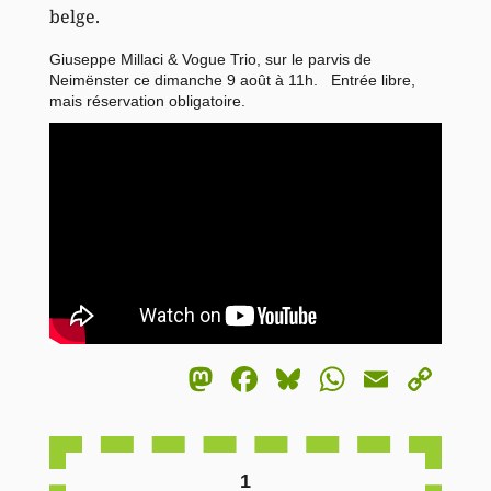
belge.
Giuseppe Millaci & Vogue Trio, sur le parvis de
Neimënster ce dimanche 9 août à 11h. Entrée libre,
mais réservation obligatoire.
Mastodon
Facebook
Bluesky
WhatsA
Email
Co
Li
1