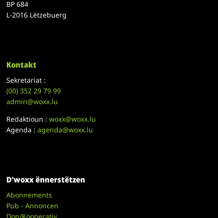
BP 684
L-2016 Lëtzebuerg
Kontakt
Sekretariat :
(00)
352 29 79 99
admin@woxx.lu
Redaktioun :
woxx@woxx.lu
Agenda :
agenda@woxx.lu
D’woxx ënnerstëtzen
Abonnements
Pub - Annoncen
Don/Kooperativ