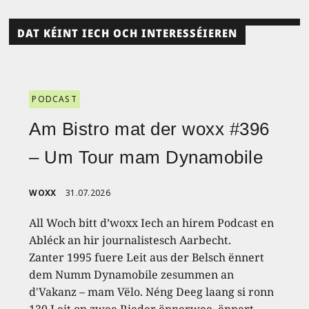
DAT KÉINT IECH OCH INTERESSÉIEREN
PODCAST
Am Bistro mat der woxx #396
– Um Tour mam Dynamobile
WOXX
31.07.2026
All Woch bitt d’woxx Iech an hirem Podcast en
Abléck an hir journalistesch Aarbecht.
Zanter 1995 fuere Leit aus der Belsch ënnert
dem Numm Dynamobile zesummen an
d'Vakanz – mam Vëlo. Néng Deeg laang si ronn