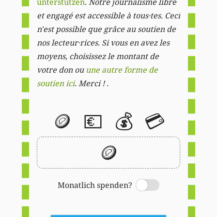
unterstützen
.
Notre journalisme libre
et engagé est accessible à tous·tes. Ceci
n'est possible que grâce au soutien de
nos lecteur·rices. Si vous en avez les
moyens, choisissez le montant de
votre don ou
une autre forme de
soutien ici
. Merci ! .
🪙
💶
💰
💳
🪙
Monatlich spenden?
Switch