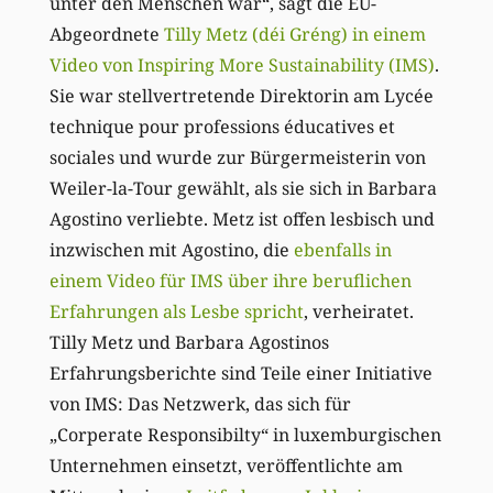
unter den
Menschen
war“, sagt die EU-
Abgeordnete
Tilly Metz (déi Gréng) in einem
Video
von
Inspiring More Sustainability (IMS)
.
Sie war stellvertretende Direktorin am Lycée
technique pour professions éducatives et
sociales und wurde zur Bürgermeisterin von
Weiler-la-Tour gewählt, als si
e sich in
Barbara
Agostin
o
verliebte. Metz ist offen lesbisch und
inzwischen
mit Agostino, die
ebenfalls in
einem Video für IMS über ihre beruflichen
Erfahrungen als Lesbe spricht
, verheiratet.
Tilly Metz und Barbara Agostinos
Erfahrungsberichte sind Teile einer Initiative
von IMS: Das Netzwerk
, das sich für
„Corperate Responsibilty“ in luxemburgischen
Unternehmen einsetzt,
veröffentlichte am