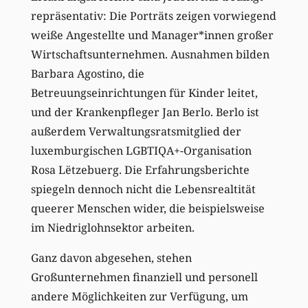
repräsentativ: Die Porträts zeigen vor
wiegend
weiße Angestellte
und
Manager*innen
großer
Wirtschaftsunternehmen
.
Ausnahmen bilden
Barbara Agostino, die
Betreuungseinrichtungen für Kinder leitet,
und der
Krankenpfleger Jan Berlo.
Berlo ist
außerdem
Verwaltungsratsmitglied
der
luxemburgischen LGBTIQA+-Organisation
Rosa L
ëtzebuerg.
Die Erfahrungsberichte
spiegeln dennoch
nicht
die Lebensrealtität
queerer
Menschen wider, die beispielsweise
im Niedriglohnsektor arbeiten.
Ganz davon abgesehen, stehen
Großunternehmen
finanziell und
personell
andere Möglichkeiten zur Verfügung, um