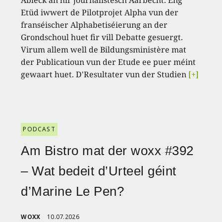
Abléck an hir journalistesch Aarbecht. Eng
Etüd iwwert de Pilotprojet Alpha vun der
franséischer Alphabetiséierung an der
Grondschoul huet fir vill Debatte gesuergt.
Virum allem well de Bildungsministère mat
der Publicatioun vun der Etude ee puer méint
gewaart huet. D'Resultater vun der Studien
[+]
PODCAST
Am Bistro mat der woxx #392
– Wat bedeit d’Urteel géint
d’Marine Le Pen?
WOXX
10.07.2026