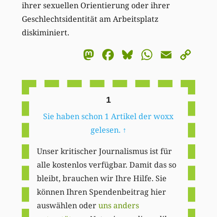
ihrer sexuellen Orientierung oder ihrer
Geschlechtsidentität
am
Arbeitsplatz
diskiminiert.
Mastodon
Facebook
Bluesky
WhatsA
Email
Co
Li
1
Sie haben schon 1 Artikel der woxx
gelesen.
↑
Unser kritischer Journalismus ist für
alle kostenlos verfügbar. Damit das so
bleibt, brauchen wir Ihre Hilfe. Sie
können Ihren Spendenbeitrag hier
auswählen oder
uns anders