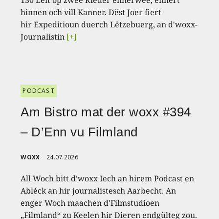
130 Leit op zwee Rieder ënnerwee, ënnert
hinnen och vill Kanner. Dëst Joer fiert
hir Expeditioun duerch Lëtzebuerg, an d'woxx-
Journalistin
[+]
PODCAST
Am Bistro mat der woxx #394
– D’Enn vu Filmland
WOXX
24.07.2026
All Woch bitt d’woxx Iech an hirem Podcast en
Abléck an hir journalistesch Aarbecht. An
enger Woch maachen d'Filmstudioen
„Filmland“ zu Keelen hir Dieren endgülteg zou.