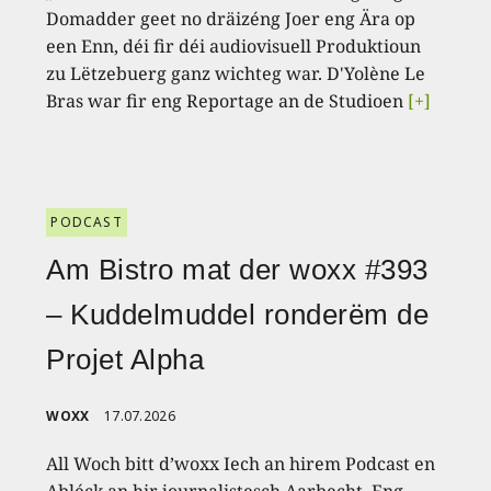
Domadder geet no dräizéng Joer eng Ära op
een Enn, déi fir déi audiovisuell Produktioun
zu Lëtzebuerg ganz wichteg war. D'Yolène Le
Bras war fir eng Reportage an de Studioen
[+]
PODCAST
Am Bistro mat der woxx #393
– Kuddelmuddel ronderëm de
Projet Alpha
WOXX
17.07.2026
All Woch bitt d’woxx Iech an hirem Podcast en