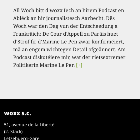
All Woch bitt d’woxx Iech an hirem Podcast en
Abléck an hir journalistesch Aarbecht. Dës
Woch war den Dag vun der Entscheedung a
Frankräich: De Cour d'Appell zu Paräis huet
d'Strof fir d'Marine Le Pen zwar konfirméiert,
mä an engem wichtegen Detail ofgeännert. Am
Podcast diskutéiere mir, wat der rietsextremer
Politikerin Marine Le Pen
[+]
woxx s.c.
51, avenue de la Liberté
(2. Stack)
Lëtzebuerg-Gare