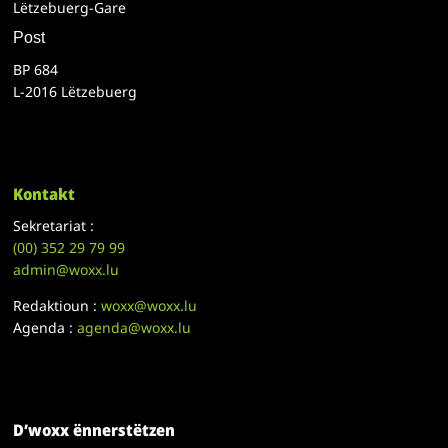
Lëtzebuerg-Gare
Post
BP 684
L-2016 Lëtzebuerg
Kontakt
Sekretariat :
(00)
352 29 79 99
admin@woxx.lu
Redaktioun :
woxx@woxx.lu
Agenda :
agenda@woxx.lu
D’woxx ënnerstëtzen