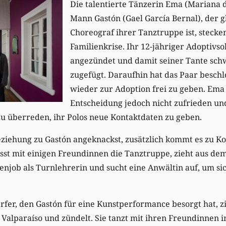
Die talentierte Tänzerin Ema (Mariana d
Mann Gastón (Gael García Bernal), der g
Choreograf ihrer Tanztruppe ist, stecken
Familienkrise. Ihr 12-jähriger Adoptivso
angezündet und damit seiner Tante sc
zugefügt. Daraufhin hat das Paar beschl
wieder zur Adoption frei zu geben. Ema 
Entscheidung jedoch nicht zufrieden und
zu überreden, ihr Polos neue Kontaktdaten zu geben.
eziehung zu Gastón angeknackst, zusätzlich kommt es zu Ko
sst mit einigen Freundinnen die Tanztruppe, zieht aus 
benjob als Turnlehrerin und sucht eine Anwältin auf, um si
er, den Gastón für eine Kunstperformance besorgt hat, zi
 Valparaíso und zündelt. Sie tanzt mit ihren Freundinnen 