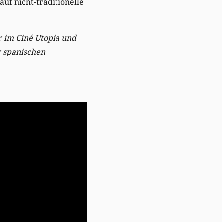
uf nicht-traditionelle
r im Ciné Utopia und
r spanischen