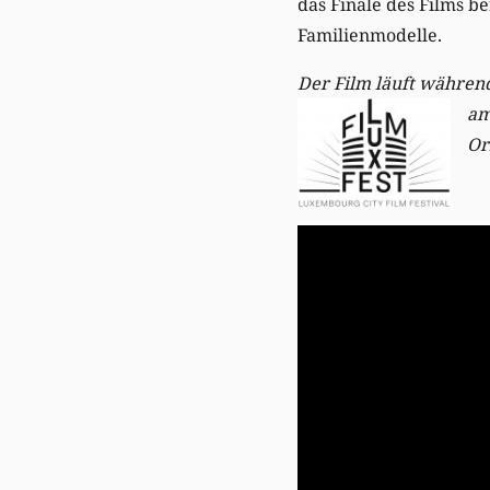
das Finale des Films b
Familienmodelle.
Der Film läuft währen
a
Or