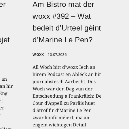
er
Am Bistro mat der
woxx #392 – Wat
bedeit d’Urteel géint
jet
d’Marine Le Pen?
WOXX
10.07.2026
All Woch bitt d’woxx Iech an
hirem Podcast en Abléck an hir
h an
journalistesch Aarbecht. Dës
an hir
Woch war den Dag vun der
 Eng
Entscheedung a Frankräich: De
et
Cour d'Appell zu Paräis huet
er
d'Strof fir d'Marine Le Pen
r
zwar konfirméiert, mä an
engem wichtegen Detail