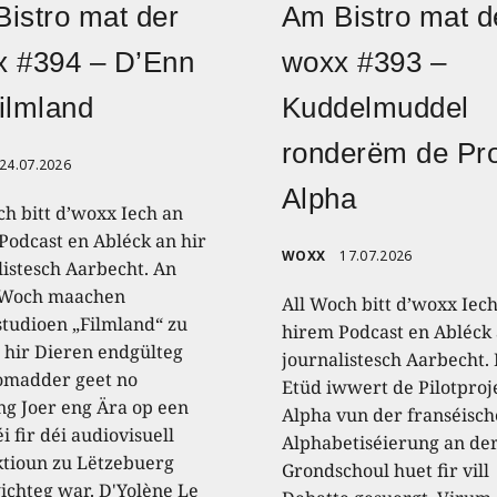
istro mat der
Am Bistro mat d
x #394 – D’Enn
woxx #393 –
ilmland
Kuddelmuddel
ronderëm de Pro
24.07.2026
Alpha
ch bitt d’woxx Iech an
Podcast en Abléck an hir
WOXX
17.07.2026
listesch Aarbecht. An
 Woch maachen
All Woch bitt d’woxx Iec
studioen „Filmland“ zu
hirem Podcast en Abléck 
 hir Dieren endgülteg
journalistesch Aarbecht.
omadder geet no
Etüd iwwert de Pilotproj
ng Joer eng Ära op een
Alpha vun der franséisch
i fir déi audiovisuell
Alphabetiséierung an de
tioun zu Lëtzebuerg
Grondschoul huet fir vill
ichteg war. D'Yolène Le