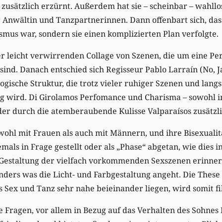
zusätzlich erzürnt. Außerdem hat sie – scheinbar – wahllo
Anwältin und Tanzpartnerinnen. Dann offenbart sich, das
mus war, sondern sie einen komplizierten Plan verfolgte.
er leicht verwirrenden Collage von Szenen, die um eine P
ind. Danach entschied sich Regisseur Pablo Larraín (No, J
logische Struktur, die trotz vieler ruhiger Szenen und lan
ig wird. Di Girolamos Perfomance und Charisma – sowohl i
 der durch die atemberaubende Kulisse Valparaísos zusätzl
wohl mit Frauen als auch mit Männern, und ihre Bisexualit
mals in Frage gestellt oder als „Phase“ abgetan, wie dies 
e Gestaltung der vielfach vorkommenden Sexszenen erinner
ders was die Licht- und Farbgestaltung angeht. Die Thes
s Sex und Tanz sehr nahe beieinander liegen, wird somit f
Fragen, vor allem in Bezug auf das Verhalten des Sohnes Po