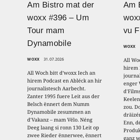
Am Bistro mat der
Am B
woxx #396 – Um
wox
Tour mam
vu F
Dynamobile
WOXX
WOXX
31.07.2026
All Wo
hirem 
All Woch bitt d’woxx Iech an
journa
hirem Podcast en Abléck an hir
enger
journalistesch Aarbecht.
d'Film
Zanter 1995 fuere Leit aus der
Keelen
Belsch ënnert dem Numm
zou. D
Dynamobile zesummen an
dräizé
d'Vakanz – mam Vëlo. Néng
Enn, dé
Deeg laang si ronn 130 Leit op
Produk
zwee Rieder ënnerwee, ënnert
ganz w