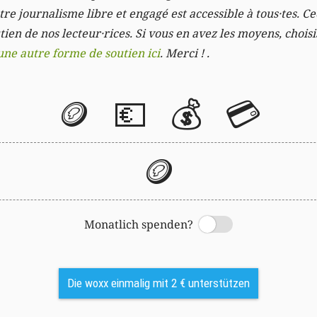
re journalisme libre et engagé est accessible à tous·tes. Cec
ien de nos lecteur·rices. Si vous en avez les moyens, chois
une autre forme de soutien ici
. Merci ! .
🪙
💶
💰
💳
🪙
Monatlich spenden?
Switch
Die woxx einmalig mit 2 € unterstützen