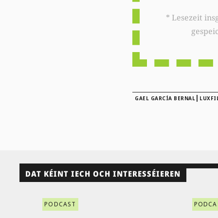
* Lesezeit insgesamt auf woxx.lu: 
gespei
|
GAEL GARCÍA BERNAL
LUXFI
DAT KÉINT IECH OCH INTERESSÉIEREN
PODCAST
PODCA