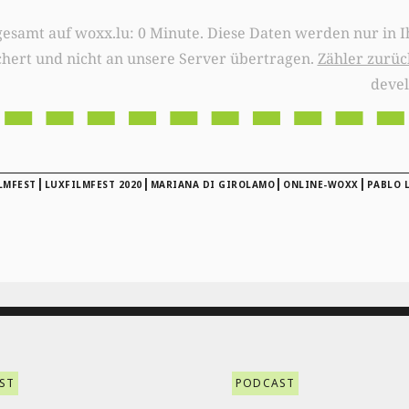
0 Minute. Diese Daten werden nur in Ihrem Browser
chert und nicht an unsere Server übertragen.
Zähler zurüc
deve
|
|
|
|
LMFEST
LUXFILMFEST 2020
MARIANA DI GIROLAMO
ONLINE-WOXX
PABLO 
ST
PODCAST