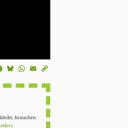
astodon
Facebook
Bluesky
WhatsApp
Email
Copy
Link
 bleibt, brauchen
anders