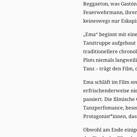
Reggaeton, was Gastón 
Feuerwehrmann, ihrer 
keineswegs nur Eskapis
„Ema“ beginnt mit ein
Tanztruppe aufgebaut s
traditionellere chrono
Plots niemals langweil
Tanz – trägt den Film,
Ema schläft im Film so
erfrischenderweise nie
passiert. Die filmisch
Tanzperfomance, beson
Protagonist*innen, das
Obwohl am Ende einige 