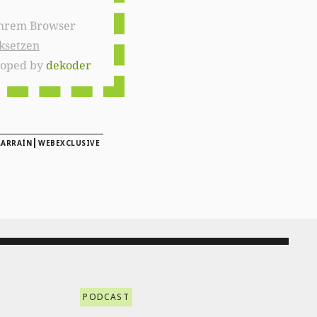
ksetzen
loped by
dekoder
|
LARRAÍN
WEBEXCLUSIVE
PODCAST