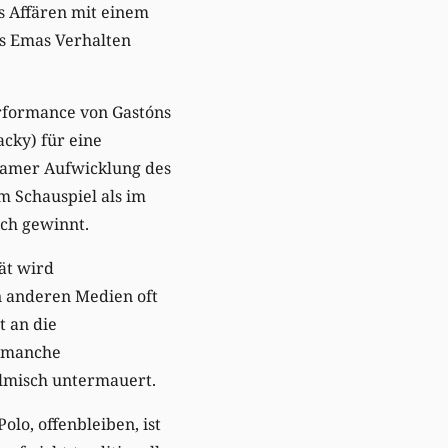
s Affären mit einem
s Emas Verhalten
erformance von Gastóns
acky) für eine
gsamer Aufwicklung des
m Schauspiel als im
ich gewinnt.
ät wird
in anderen Medien oft
t an die
e manche
ilmisch untermauert.
lo, offenbleiben, ist